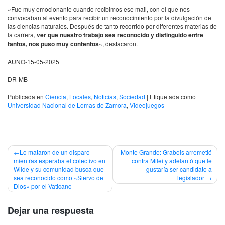
«Fue muy emocionante cuando recibimos ese mail, con el que nos
convocaban al evento para recibir un reconocimiento por la divulgación de
las ciencias naturales. Después de tanto recorrido por diferentes materias de
la carrera,
ver que nuestro trabajo sea reconocido y distinguido entre
tantos, nos puso muy contentos
«, destacaron.
AUNO-15-05-2025
DR-MB
Publicada en
Ciencia
,
Locales
,
Noticias
,
Sociedad
|
Etiquetada como
Universidad Nacional de Lomas de Zamora
,
Videojuegos
Navegación
Lo mataron de un disparo
Monte Grande: Grabois arremetió
mientras esperaba el colectivo en
contra Milei y adelantó que le
de
Wilde y su comunidad busca que
gustaría ser candidato a
sea reconocido como «Siervo de
legislador
entradas
Dios» por el Vaticano
Dejar una respuesta