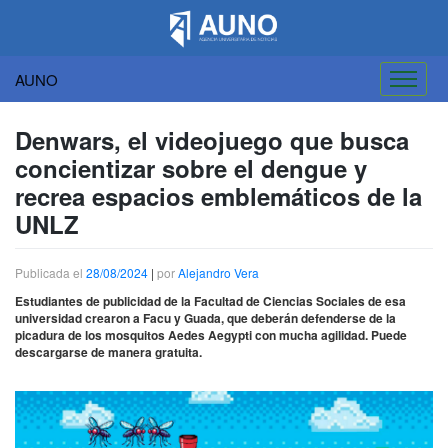
AUNO
Saltar
al
Denwars, el videojuego que busca
contenido
concientizar sobre el dengue y
recrea espacios emblemáticos de la
UNLZ
Publicada el
28/08/2024
|
por
Alejandro Vera
Estudiantes de publicidad de la Facultad de Ciencias Sociales de esa
universidad crearon a Facu y Guada, que deberán defenderse de la
picadura de los mosquitos Aedes Aegypti con mucha agilidad. Puede
descargarse de manera gratuita.