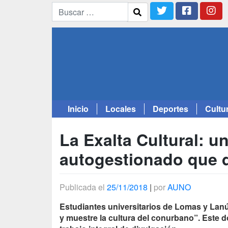
Inicio
Locales
Deportes
Cultu
Saltar
al
La Exalta Cultural: u
contenido
autogestionado que di
Publicada el
25/11/2018
|
por
AUNO
Estudiantes universitarios de Lomas y Lanú
y muestre la cultura del conurbano”. Este 