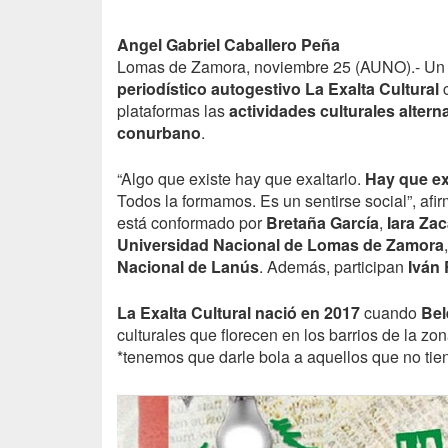
Angel Gabriel Caballero Peña
Lomas de Zamora, noviembre 25 (
AUNO
).- Un
periodístico autogestivo La Exalta Cultural
c
plataformas las
actividades culturales altern
conurbano
.
“Algo que existe hay que exaltarlo.
Hay que ex
Todos la formamos. Es un sentirse social”, afi
está conformado por
Bretaña García
,
Iara Zac
Universidad Nacional de Lomas de Zamora
Nacional de Lanús
. Además, participan
Iván
La Exalta Cultural nació en 2017
cuando
Bel
culturales que florecen en los barrios de la zo
*tenemos que darle bola a aquellos que no tie