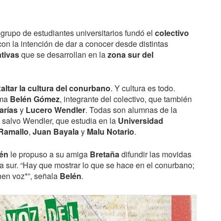
 grupo de estudiantes universitarios fundó el
colectivo
on la intención de dar a conocer desde distintas
ativas
que se desarrollan en la
zona sur del
altar la cultura del conurbano
. Y cultura es todo.
rma
Belén Gómez
, integrante del colectivo, que también
arías
y
Lucero Wendler
. Todas son alumnas de la
, salvo Wendler, que estudia en la
Universidad
 Ramallo
,
Juan Bayala
y
Malu Notario
.
én
le propuso a su amiga
Bretaña
difundir las movidas
na sur. “Hay que mostrar lo que se hace en el conurbano;
nen voz*”, señala
Belén
.