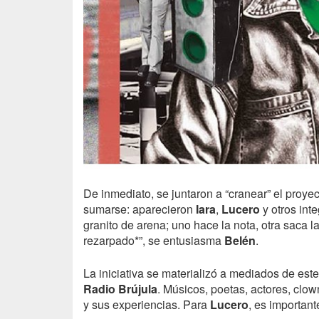
De inmediato, se juntaron a “cranear” el proy
sumarse: aparecieron
Iara
,
Lucero
y otros int
granito de arena; uno hace la nota, otra saca la 
rezarpado*”, se entusiasma
Belén
.
La iniciativa se materializó a mediados de es
Radio Brújula
. Músicos, poetas, actores, cl
y sus experiencias. Para
Lucero
, es important