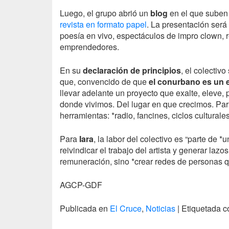
Luego, el grupo abrió un
blog
en el que suben 
revista en formato papel
. La presentación será
poesía en vivo, espectáculos de impro clown, re
emprendedores.
En su
declaración de principios
, el colectiv
que, convencido de que
el conurbano es un 
llevar adelante un proyecto que exalte, eleve, 
donde vivimos. Del lugar en que crecimos. Par
herramientas: *radio, fancines, ciclos culturales
Para
Iara
, la labor del colectivo es “parte de 
reivindicar el trabajo del artista y generar laz
remuneración, sino *crear redes de personas qu
AGCP-GDF
Publicada en
El Cruce
,
Noticias
|
Etiquetada 