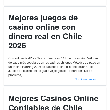
Mejores juegos de
casino online con
dinero real en Chile
2026
Content FestivalPlay Casino: Juega en 141 juegos en vivo Métodos
de pago más populares en los casinos chilenos Métodos de pago en
un casino Ranking 2026 de casinos online disponibles en Chile
Juegos de casino online gratis vs juegos con dinero real No es
problema,...
Continuar leyendo...
Mejores Casinos Online
Confiables de Chile