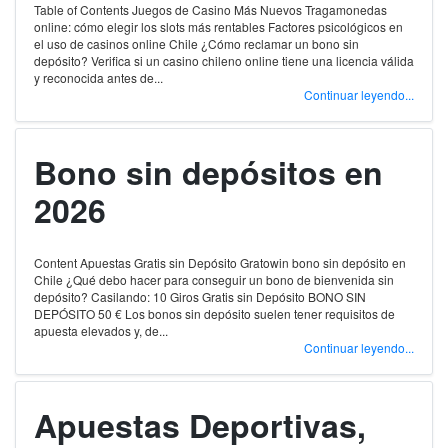
Table of Contents Juegos de Casino Más Nuevos Tragamonedas
online: cómo elegir los slots más rentables Factores psicológicos en
el uso de casinos online Chile ¿Cómo reclamar un bono sin
depósito? Verifica si un casino chileno online tiene una licencia válida
y reconocida antes de...
Continuar leyendo...
Bono sin depósitos en
2026
Content Apuestas Gratis sin Depósito Gratowin bono sin depósito en
Chile ¿Qué debo hacer para conseguir un bono de bienvenida sin
depósito? Casilando: 10 Giros Gratis sin Depósito BONO SIN
DEPÓSITO 50 € Los bonos sin depósito suelen tener requisitos de
apuesta elevados y, de...
Continuar leyendo...
Apuestas Deportivas,