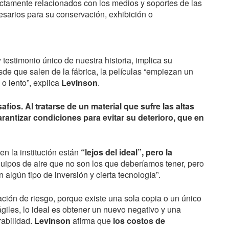
ectamente relacionados con los medios y soportes de las
esarios para su conservación, exhibición o
y testimonio único de nuestra historia, implica su
de que salen de la fábrica, la películas “empiezan un
o lento”, explica
Levinson
.
íos. Al tratarse de un material que sufre las altas
antizar condiciones para evitar su deterioro, que en
en la institución están
“lejos del ideal”, pero la
quipos de aire que no son los que deberíamos tener, pero
algún tipo de inversión y cierta tecnología”.
ción de riesgo, porque existe una sola copia o un único
giles, lo ideal es obtener un nuevo negativo y una
rabilidad.
Levinson
afirma que
los costos de