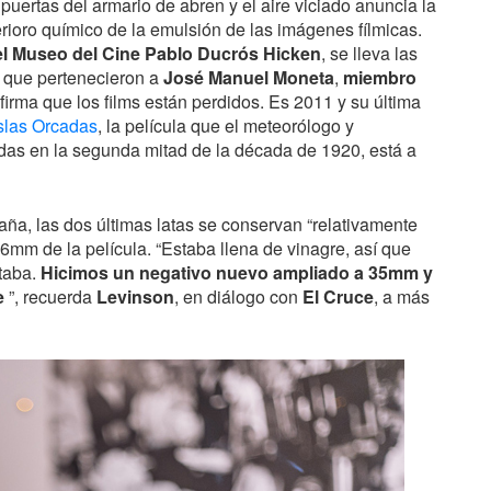
s puertas del armario de abren y el aire viciado anuncia la
erioro químico de la emulsión de las imágenes fílmicas.
el Museo del Cine Pablo Ducrós Hicken
, se lleva las
s que pertenecieron a
José Manuel Moneta
,
miembro
nfirma que los films están perdidos. Es 2011 y su última
Islas Orcadas
, la película que el meteorólogo y
adas en la segunda mitad de la década de 1920, está a
ña, las dos últimas latas se conservan “relativamente
16mm de la película. “Estaba llena de vinagre, así que
staba.
Hicimos un negativo nuevo ampliado a 35mm y
e
”, recuerda
Levinson
, en diálogo con
El Cruce
, a más