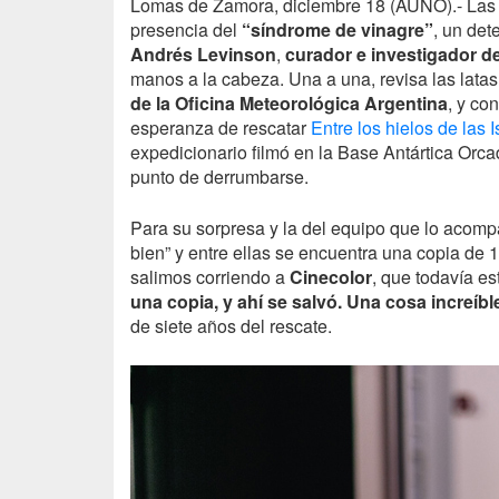
Lomas de Zamora, diciembre 18 (
AUNO
).- La
presencia del
“síndrome de vinagre”
, un det
Andrés Levinson
,
curador e investigador d
manos a la cabeza. Una a una, revisa las lata
de la Oficina Meteorológica Argentina
, y co
esperanza de rescatar
Entre los hielos de las 
expedicionario filmó en la Base Antártica Orc
punto de derrumbarse.
Para su sorpresa y la del equipo que lo acompa
bien” y entre ellas se encuentra una copia de 
salimos corriendo a
Cinecolor
, que todavía e
una copia, y ahí se salvó. Una cosa increíbl
de siete años del rescate.