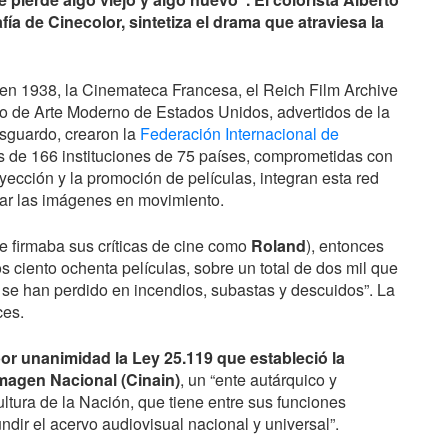
a de Cinecolor, sintetiza el drama que atraviesa la
a en 1938, la Cinemateca Francesa, el Reich Film Archive
useo de Arte Moderno de Estados Unidos, advertidos de la
resguardo, crearon la
Federación Internacional de
ás de 166 instituciones de 75 países, comprometidas con
oyección y la promoción de películas, integran esta red
ar las imágenes en movimiento.
 firmaba sus críticas de cine como
Roland
), entonces
s ciento ochenta películas, sobre un total de dos mil que
e han perdido en incendios, subastas y descuidos”. La
ces.
or unanimidad la Ley 25.119 que estableció la
Imagen Nacional (Cinain)
, un “ente autárquico y
ltura de la Nación, que tiene entre sus funciones
undir el acervo audiovisual nacional y universal”.