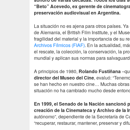
“Beto” Acevedo, ex gerente de cinematografí
preservación audiovisual en Argentina.
La situación no es ajena para otros países. Y
de Alemania, el British Film Institute, y el M
fragilidad del material y la importancia de su 
Archivos Fílmicos (FIAF)
. En la actualidad, m
el rescate, la colección, la conservación, la pr
mundial y aplican sus normas para salvaguard
A principios de 1980,
Rolando Fustiñana
–que
director del Museo del Cine
, evaluó: “Tenemo
se han hecho en nuestro cine… Muchas obras s
situación no ha cambiado mucho desde enton
En 1999, el Senado de la Nación sancionó p
creación de la Cinemateca y Archivo de la 
autónomo”, dependiente de la Secretaría de Cu
“recuperar, restaurar, mantener, preservar y dif