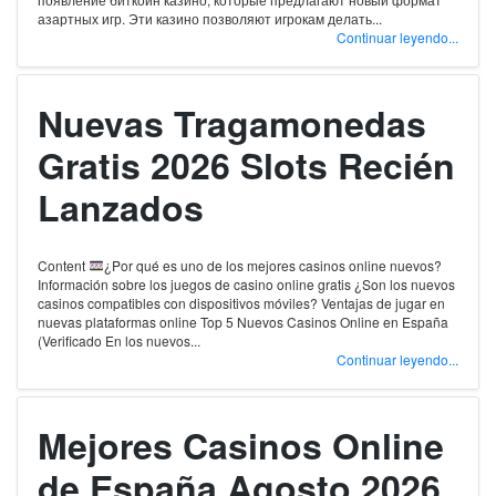
азартных игр. Эти казино позволяют игрокам делать...
Continuar leyendo...
Nuevas Tragamonedas
Gratis 2026 Slots Recién
Lanzados
Content
¿Por qué es uno de los mejores casinos online nuevos?
Información sobre los juegos de casino online gratis ¿Son los nuevos
casinos compatibles con dispositivos móviles? Ventajas de jugar en
nuevas plataformas online Top 5 Nuevos Casinos Online en España
(Verificado En los nuevos...
Continuar leyendo...
Mejores Casinos Online
de España Agosto 2026