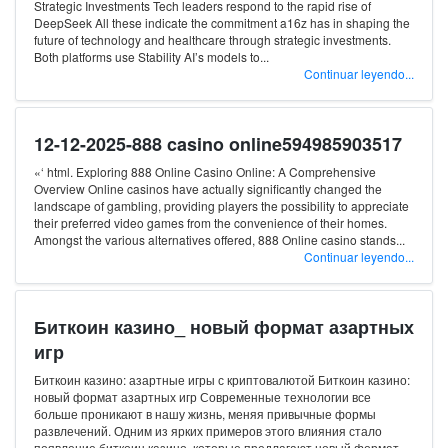
Strategic Investments Tech leaders respond to the rapid rise of
DeepSeek All these indicate the commitment a16z has in shaping the
future of technology and healthcare through strategic investments.
Both platforms use Stability AI’s models to...
Continuar leyendo...
12-12-2025-888 casino online594985903517
«‘ html. Exploring 888 Online Casino Online: A Comprehensive
Overview Online casinos have actually significantly changed the
landscape of gambling, providing players the possibility to appreciate
their preferred video games from the convenience of their homes.
Amongst the various alternatives offered, 888 Online casino stands...
Continuar leyendo...
Биткоин казино_ новый формат азартных
игр
Биткоин казино: азартные игры с криптовалютой Биткоин казино:
новый формат азартных игр Современные технологии все
больше проникают в нашу жизнь, меняя привычные формы
развлечений. Одним из ярких примеров этого влияния стало
появление биткоин казино, которые предлагают новый формат