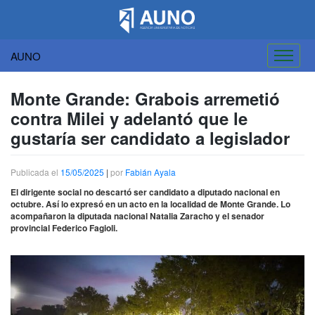
AUNO
Saltar
al
Monte Grande: Grabois arremetió
contenido
contra Milei y adelantó que le
gustaría ser candidato a legislador
Publicada el
15/05/2025
|
por
Fabián Ayala
El dirigente social no descartó ser candidato a diputado nacional en
octubre. Así lo expresó en un acto en la localidad de Monte Grande. Lo
acompañaron la diputada nacional Natalia Zaracho y el senador
provincial Federico Fagioli.