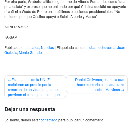
Por otra parte, Grabois calificó al gobierno de Alberto Fernandez como “una
puta estafa” y expresó que no entiende por qué Cristina decidió no apoyarlo
ni a él ni a Wado de Pedro en las últimas elecciones presidenciales: “No
entiendo por qué Cristina apoyó a Scioli, Alberto y Massa”.
AUNO-15-5-25
FA-SAM
Publicada en
Locales
,
Noticias
|
Etiquetada como
esteban echeverria
,
Juan
Grabois
,
Monte Grande
Navegación
Estudiantes de la UNLZ
Daniel Ontiveros, el artista que
recibieron un premio por la
hace memoria con cada trazo
de
creación de un videojuego que
sobre Malvinas
previene el contagio del dengue
entradas
Dejar una respuesta
Lo siento, debes estar
conectado
para publicar un comentario.