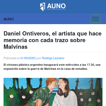
AUNO
Saltar
al
Daniel Ontiveros, el artista que hace
contenido
memoria con cada trazo sobre
Malvinas
Publicada el
21/05/2025
|
por
Rodrigo Lezcano
El virtuoso plástico argentino inaugurará este miércoles a las 17.30, una
exposición sobre la guerra de Malvinas en la casa de estudios.