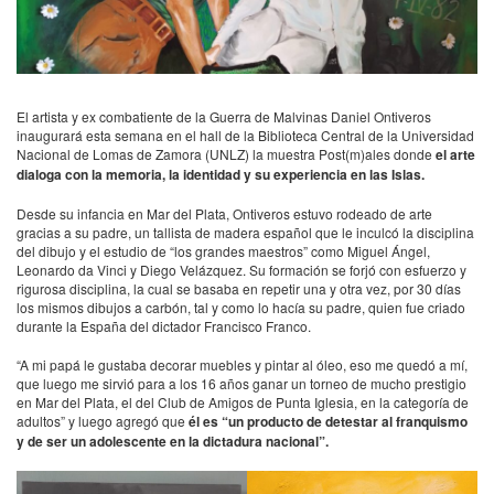
El artista y ex combatiente de la Guerra de Malvinas Daniel Ontiveros
inaugurará esta semana en el hall de la Biblioteca Central de la Universidad
Nacional de Lomas de Zamora (UNLZ) la muestra Post(m)ales donde
el arte
dialoga con la memoria, la identidad y su experiencia en las Islas.
Desde su infancia en Mar del Plata, Ontiveros estuvo rodeado de arte
gracias a su padre, un tallista de madera español que le inculcó la disciplina
del dibujo y el estudio de “los grandes maestros” como Miguel Ángel,
Leonardo da Vinci y Diego Velázquez. Su formación se forjó con esfuerzo y
rigurosa disciplina, la cual se basaba en repetir una y otra vez, por 30 días
los mismos dibujos a carbón, tal y como lo hacía su padre, quien fue criado
durante la España del dictador Francisco Franco.
“A mi papá le gustaba decorar muebles y pintar al óleo, eso me quedó a mí,
que luego me sirvió para a los 16 años ganar un torneo de mucho prestigio
en Mar del Plata, el del Club de Amigos de Punta Iglesia, en la categoría de
adultos” y luego agregó que
él es “un producto de detestar al franquismo
y de ser un adolescente en la dictadura nacional”.