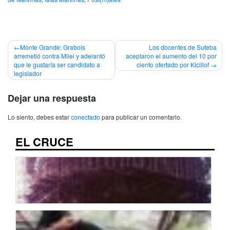
Navegación
Monte Grande: Grabois
Los docentes de Suteba
arremetió contra Milei y adelantó
aceptaron el aumento del 10 por
de
que le gustaría ser candidato a
ciento ofertado por Kicillof
legislador
entradas
Dejar una respuesta
Lo siento, debes estar
conectado
para publicar un comentario.
EL CRUCE