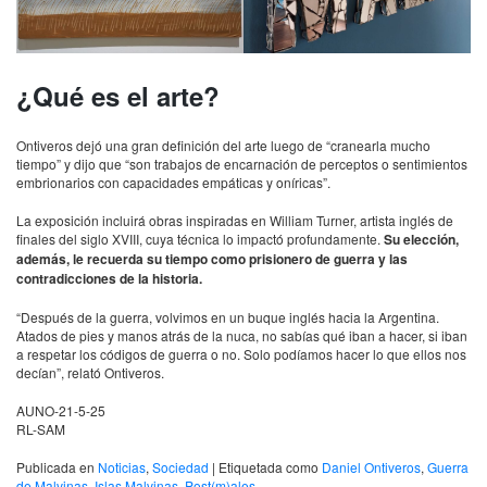
¿Qué es el arte?
Ontiveros dejó una gran definición del arte luego de “cranearla mucho
tiempo” y dijo que “son trabajos de encarnación de perceptos o sentimientos
embrionarios con capacidades empáticas y oníricas”.
La exposición incluirá obras inspiradas en William Turner, artista inglés de
finales del siglo XVIII, cuya técnica lo impactó profundamente.
Su elección,
además, le recuerda su tiempo como prisionero de guerra y las
contradicciones de la historia.
“Después de la guerra, volvimos en un buque inglés hacia la Argentina.
Atados de pies y manos atrás de la nuca, no sabías qué iban a hacer, si iban
a respetar los códigos de guerra o no. Solo podíamos hacer lo que ellos nos
decían”, relató Ontiveros.
AUNO-21-5-25
RL-SAM
Publicada en
Noticias
,
Sociedad
|
Etiquetada como
Daniel Ontiveros
,
Guerra
de Malvinas
,
Islas Malvinas
,
Post(m)ales