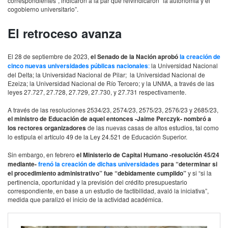
correspondientes”, indicaron a la par que reivindicaron “la autonomía y el
cogobierno universitario”.
El retroceso avanza
El 28 de septiembre de 2023,
el Senado de la Nación aprobó
la creación de
cinco nuevas universidades públicas nacionales
:
la Universidad Nacional
del Delta; la Universidad Nacional de Pilar; la Universidad Nacional de
Ezeiza; la Universidad Nacional de Río Tercero; y la UNMA, a través de las
leyes 27.727, 27.728, 27.729, 27.730, y 27.731 respectivamente.
A través de las resoluciones 2534/23, 2574/23, 2575/23, 2576/23 y 2685/23,
el ministro de Educación de aquel entonces -Jaime Perczyk- nombró a
los rectores organizadores
de las nuevas casas de altos estudios, tal como
lo estipula el artículo 49 de la Ley 24.521 de Educación Superior.
Sin embargo, en febrero
el Ministerio de Capital Humano -resolución 45/24
mediante-
frenó la creación de dichas universidades
para “determinar si
el procedimiento administrativo” fue “debidamente cumplido”
y si “si la
pertinencia, oportunidad y la previsión del crédito presupuestario
correspondiente, en base a un estudio de factibilidad, avaló la iniciativa”,
medida que paralizó el inicio de la actividad académica.