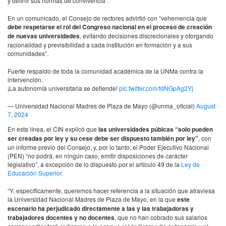
y definir sus normas de convivencia”.
En un comunicado, el Consejo de rectores advirtió con “vehemencia que
debe respetarse el rol del Congreso nacional en el proceso de creación
de nuevas universidades
, evitando decisiones discrecionales y otorgando
racionalidad y previsibilidad a cada institución en formación y a sus
comunidades”.
Fuerte respaldo de toda la comunidad académica de la UNMa contra la
intervención.
¡La autonomía universitaria se defiende!
pic.twitter.com/fdNGpAg2Yj
— Universidad Nacional Madres de Plaza de Mayo (@unma_oficial)
August
7, 2024
En esta línea, el CIN explicó que
las universidades púbicas “solo pueden
ser creadas por ley y su cese debe ser dispuesto también por ley”
, con
un informe previo del Consejo, y, por lo tanto, el Poder Ejecutivo Nacional
(PEN) “no podrá, en ningún caso, emitir disposiciones de carácter
legislativo”, a excepción de lo dispuesto por el artículo 49 de la
Ley de
Educación Superior
.
“Y, específicamente, queremos hacer referencia a la situación que atraviesa
la Universidad Nacional Madres de Plaza de Mayo, en la que
este
escenario ha perjudicado directamente a las y las trabajadoras y
trabajadores docentes y no docentes
, que no han cobrado sus salarios