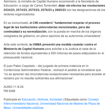
Asimismo, la ministra de Capital Humano encomendó a la Secretaría de
Educación, a cargo de Carlos Torrendell,
dejar sin efectos las resoluciones
2534/23, 2574/23, 2575/23, 2576/23 y 2685/23
con las designaciones de los
rectores organizadores.
En su comunicado,
el CIN consideró “fundamental respetar el proceso
legal de las instituciones universitarias mencionadas, para dar
continuidad a su normalización
, con la puesta en marcha de los órganos
colegiados de gobierno, en pleno ejercicio de su autonomía universitaria”.
Ante este contexto,
la UNMA presentó una medida cautelar contra el
Ministerio de Capital Humano
para solicitar a la Justicia el cese de la
retención de fondos equivalentes a 550 millones de pesos estipulados en el
presupuesto nacional.
El juez Pablo Cayssials – del juzgado de primera instancia en lo
Contencioso Administrativo Federal-, rechazó el pedido al considerar que
“no se aprecian las circunstancias excepcionales necesarias para acceder al
reclamo por no resultar suficientes sus afirmaciones”.
AUNO-11-8-24
FM-SAM
Publicada en
Educación
,
Noticias
,
Sociedad
|
Etiquetada como
Consejo
Interuniversitario Nacional
,
Universidad Nacional de Madres de Plaza de
Mayo
,
Universidades públicas