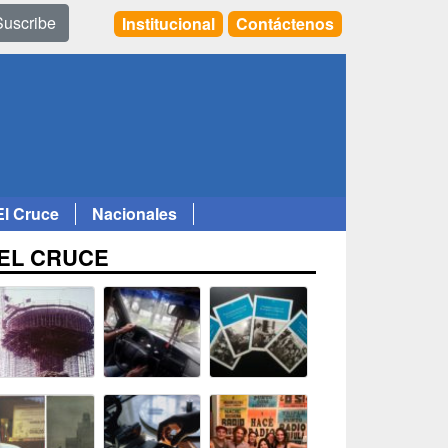
Suscribe
Institucional
Contáctenos
El Cruce
Nacionales
EL CRUCE