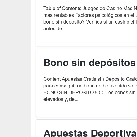
Table of Contents Juegos de Casino Más N
más rentables Factores psicológicos en el
bono sin depósito? Verifica si un casino ch
antes de...
Bono sin depósitos
Content Apuestas Gratis sin Depósito Grat
para conseguir un bono de bienvenida sin 
BONO SIN DEPÓSITO 50 € Los bonos sin de
elevados y, de...
Apuestas Deportivas