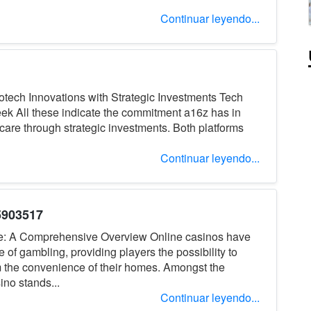
Continuar leyendo...
tech Innovations with Strategic Investments Tech
eek All these indicate the commitment a16z has in
care through strategic investments. Both platforms
Continuar leyendo...
5903517
ine: A Comprehensive Overview Online casinos have
 of gambling, providing players the possibility to
m the convenience of their homes. Amongst the
ino stands...
Continuar leyendo...