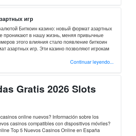
зартных игр
овалютой Биткоин казино: новый формат азартных
е проникают в нашу жизнь, меняя привычные
меров этого влияния стало появление биткоин
ат азартных игр. Эти казино позволяют игрокам
Continuar leyendo...
s Gratis 2026 Slots
 casinos online nuevos? Información sobre los
evos casinos compatibles con dispositivos móviles?
online Top 5 Nuevos Casinos Online en España