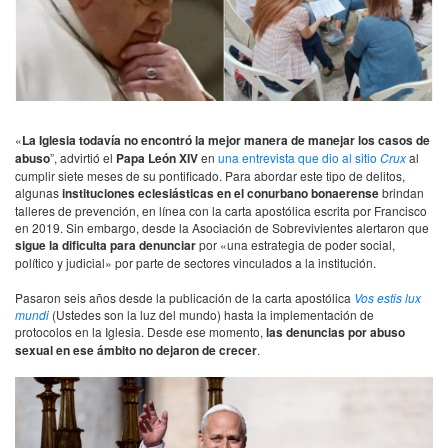
«
La Iglesia todavía no encontró la mejor manera de manejar los casos de
abuso
”, advirtió el
Papa León XIV
en
una entrevista que dio al sitio
Crux
al
cumplir siete meses de su pontificado. Para abordar este tipo de delitos,
algunas
instituciones eclesiásticas en el conurbano bonaerense
brindan
talleres de prevención, en línea con la carta apostólica escrita por Francisco
en 2019. Sin embargo, desde la Asociación de Sobrevivientes alertaron que
sigue la dificulta para denunciar
por «una estrategia de poder social,
político y judicial» por parte de sectores vinculados a la institución.
Pasaron seis años desde la publicación de la carta apostólica
Vos estis lux
mundi
(Ustedes son la luz del mundo) hasta la implementación de
protocolos en la Iglesia. Desde ese momento,
las denuncias por abuso
sexual en ese ámbito no dejaron de crecer
.