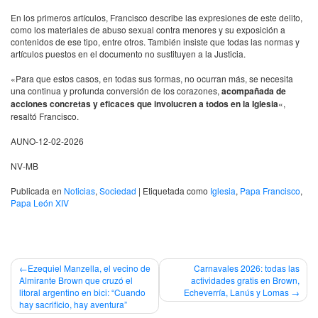
En los primeros artículos, Francisco describe las expresiones de este delito,
como los materiales de abuso sexual contra menores y su exposición a
contenidos de ese tipo, entre otros. También insiste que todas las normas y
artículos puestos en el documento no sustituyen a la Justicia.
«Para que estos casos, en todas sus formas, no ocurran más, se necesita
una continua y profunda conversión de los corazones,
acompañada de
acciones concretas y eficaces que involucren a todos en la Iglesia
«,
resaltó Francisco.
AUNO-12-02-2026
NV-MB
Publicada en
Noticias
,
Sociedad
|
Etiquetada como
Iglesia
,
Papa Francisco
,
Papa León XIV
Navegación
Ezequiel Manzella, el vecino de
Carnavales 2026: todas las
Almirante Brown que cruzó el
actividades gratis en Brown,
de
litoral argentino en bici: “Cuando
Echeverría, Lanús y Lomas
hay sacrificio, hay aventura”
entradas