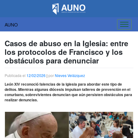
AUNO
Saltar
al
Casos de abuso en la Iglesia: entre
contenido
los protocolos de Francisco y los
obstáculos para denunciar
Publicada el
12/02/2026
|
por
Nieves Velázquez
León XIV reconoció falencias de la Iglesia para abordar este tipo de
delitos. Mientras algunas diócesis impulsan talleres de prevención en el
conurbano, sobrevivientes denuncian que aún persisten obstáculos para
realizar denuncias.