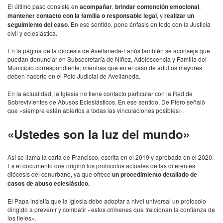
El último paso consiste en
acompañar
,
brindar contención emocional
,
mantener contacto con la familia o responsable legal
, y
realizar un
seguimiento del caso
. En ese sentido, pone énfasis en todo con la Justicia
civil y eclesiástica.
En la página de la diócesis de Avellaneda-Lanús también se aconseja que
puedan denunciar en Subsecretaría de Niñez, Adolescencia y Familia del
Municipio correspondiente; mientras que en el caso de adultos mayores
deben hacerlo en el Polo Judicial de Avellaneda.
En la actualidad, la Iglesia no tiene contacto particular con la Red de
Sobrevivientes de Abusos Eclesiásticos. En ese sentido, De Piero señaló
que «siempre están abiertos a todas las vinculaciones posibles».
«Ustedes son la luz del mundo»
Así se llama la carta de Francisco, escrita en el 2019 y aprobada en el 2020.
Es el documento que originó los protocolos actuales de las diferentes
diócesis del conurbano, ya que ofrece
un procedimiento detallado de
casos de abuso eclesiástico.
El Papa insistía que la Iglesia debe adoptar a nivel universal un protocolo
dirigido a prevenir y combatir «estos crímenes que traicionan la confianza de
los fieles».