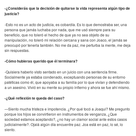
-¿Considerás que la decisión de quitarse la vida representa algún tipo de
justicia?
-Esto no es un acto de justicia, es cobardía. Es lo que demostraba ser, una
persona que jamás luchaba por nada, que me usó siempre para su
beneficio, que no toleró el hecho de que ya no sea objeto de su
manipulación, no toleró mi relación cercana y sana con Joaco, el jamás se
preocupó por tenerla también. No me da paz, me perturba la mente, me deja
sin respuestas.
-Cómo hubieras querido que él terminara?
-Quisiera haberlo visto sentado en un juicio con una sentencia firme.
Socialmente ya estaba condenado, exceptuando personas de su entorno
patéticas como él, que apoyaba a su familia por lo que vivían y defendiendo
a un asesino. Vivió en su mente su propio infierno y ahora se fue ahí mismo.
-¿Qué reflexión te queda del caso?
—Siento mucha tristeza e impotencia. ¿Por qué tocó a Joaqui? Me pregunto
porque los hijos se convirtieron en instrumentos de venganza, ¿Que
sociedad estamos aceptando?, ¿no hay un clamor social ante estos casos
judicialmente?. Ojalá algún día encuentre paz. Joa está en paz, lo sé, lo
siento.