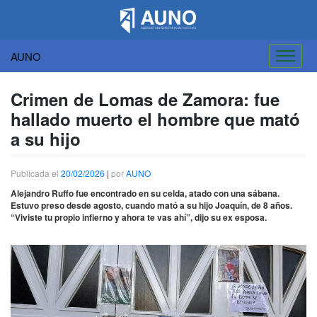
AUNO
Saltar
al
Crimen de Lomas de Zamora: fue
contenido
hallado muerto el hombre que mató
a su hijo
Publicada el
20/02/2026
|
por
AUNO
Alejandro Ruffo fue encontrado en su celda, atado con una sábana.
Estuvo preso desde agosto, cuando mató a su hijo Joaquín, de 8 años.
“Viviste tu propio infierno y ahora te vas ahí”, dijo su ex esposa.