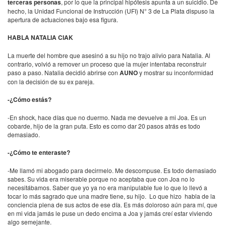
terceras personas
, por lo que la principal hipótesis apunta a un suicidio. De
hecho, la Unidad Funcional de Instrucción (UFI) N° 3 de La Plata dispuso la
apertura de actuaciones bajo esa figura.
HABLA NATALIA CIAK
La muerte del hombre que asesinó a su hijo no trajo alivio para Natalia. Al
contrario, volvió a remover un proceso que la mujer intentaba reconstruir
paso a paso. Natalia decidió abrirse con
AUNO
y mostrar su inconformidad
con la decisión de su ex pareja.
-¿Cómo estás?
-En shock, hace días que no duermo. Nada me devuelve a mi Joa. Es un
cobarde, hijo de la gran puta. Esto es como dar 20 pasos atrás es todo
demasiado.
-¿Cómo te enteraste?
-Me llamó mi abogado para decirmelo. Me descompuse. Es todo demasiado
sabes. Su vida era miserable porque no aceptaba que con Joa no lo
necesitábamos. Saber que yo ya no era manipulable fue lo que lo llevó a
tocar lo más sagrado que una madre tiene, su hijo. Lo que hizo habla de la
conciencia plena de sus actos de ese día. Es más doloroso aún para mí, que
en mi vida jamás le puse un dedo encima a Joa y jamás creí estar viviendo
algo semejante.