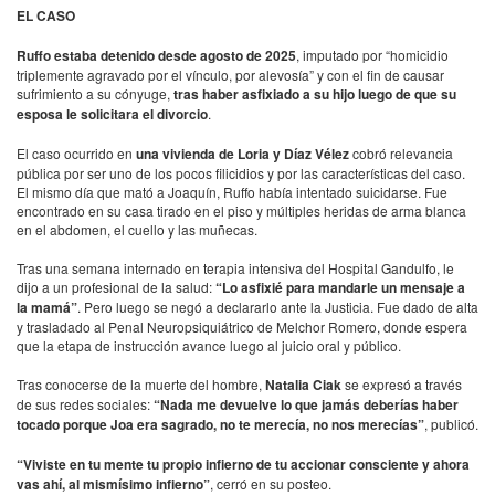
EL CASO
Ruffo estaba detenido desde agosto de 2025
, imputado por “homicidio
triplemente agravado por el vínculo, por alevosía” y con el fin de causar
sufrimiento a su cónyuge,
tras haber asfixiado a su hijo luego de que su
esposa le solicitara el divorcio
.
El caso ocurrido en
una vivienda de Loria y Díaz Vélez
cobró relevancia
pública por ser uno de los pocos filicidios y por las características del caso.
El mismo día que mató a Joaquín, Ruffo había intentado suicidarse. Fue
encontrado en su casa tirado en el piso y múltiples heridas de arma blanca
en el abdomen, el cuello y las muñecas.
Tras una semana internado en terapia intensiva del Hospital Gandulfo, le
dijo a un profesional de la salud:
“Lo asfixié para mandarle un mensaje a
la mamá”
. Pero luego se negó a declararlo ante la Justicia. Fue dado de alta
y trasladado al Penal Neuropsiquiátrico de Melchor Romero, donde espera
que la etapa de instrucción avance luego al juicio oral y público.
Tras conocerse de la muerte del hombre,
Natalia Ciak
se expresó a través
de sus redes sociales:
“Nada me devuelve lo que jamás deberías haber
tocado porque Joa era sagrado, no te merecía, no nos merecías”
, publicó.
“Viviste en tu mente tu propio infierno de tu accionar consciente y ahora
vas ahí, al mismísimo infierno”
, cerró en su posteo.