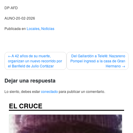
DP-AFD
AUNO-20-02-2026
Publicada en
Locales
,
Noticias
Navegación
A 42 años de su muerte,
Del Gallardón a Telefé: Nazareno
organizan un nuevo recorrido por
Pompei ingresó a la casa de Gran
de
el Banfield de Julio Cortázar
Hermano
entradas
Dejar una respuesta
Lo siento, debes estar
conectado
para publicar un comentario.
EL CRUCE