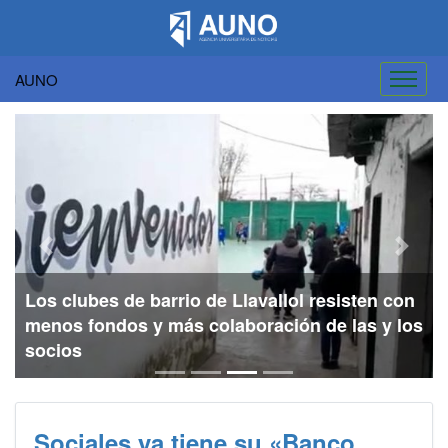
AUNO
Saltar
al
contenido
Previous
Next
Los clubes de barrio de Llavallol resisten con
menos fondos y más colaboración de las y los
socios
Sociales ya tiene su «Banco