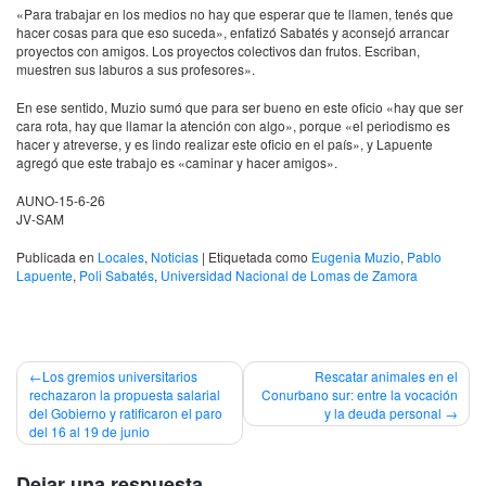
«Para trabajar en los medios no hay que esperar que te llamen, tenés que
hacer cosas para que eso suceda», enfatizó Sabatés y aconsejó arrancar
proyectos con amigos. Los proyectos colectivos dan frutos. Escriban,
muestren sus laburos a sus profesores».
En ese sentido, Muzio sumó que para ser bueno en este oficio «hay que ser
cara rota, hay que llamar la atención con algo», porque «el periodismo es
hacer y atreverse, y es lindo realizar este oficio en el país», y Lapuente
agregó que este trabajo es «caminar y hacer amigos».
AUNO-15-6-26
JV-SAM
Publicada en
Locales
,
Noticias
|
Etiquetada como
Eugenia Muzio
,
Pablo
Lapuente
,
Poli Sabatés
,
Universidad Nacional de Lomas de Zamora
Navegación
Los gremios universitarios
Rescatar animales en el
rechazaron la propuesta salarial
Conurbano sur: entre la vocación
de
del Gobierno y ratificaron el paro
y la deuda personal
del 16 al 19 de junio
entradas
Dejar una respuesta