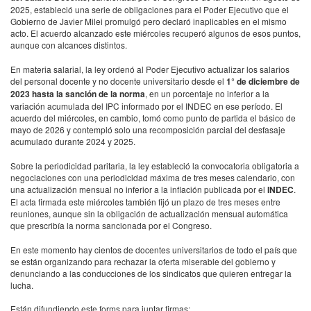
2025, estableció una serie de obligaciones para el Poder Ejecutivo que el
Gobierno de Javier Milei promulgó pero declaró inaplicables en el mismo
acto. El acuerdo alcanzado este miércoles recuperó algunos de esos puntos,
aunque con alcances distintos.
En materia salarial, la ley ordenó al Poder Ejecutivo actualizar los salarios
del personal docente y no docente universitario desde el
1° de diciembre de
2023 hasta la sanción de la norma
, en un porcentaje no inferior a la
variación acumulada del IPC informado por el INDEC en ese período. El
acuerdo del miércoles, en cambio, tomó como punto de partida el básico de
mayo de 2026 y contempló solo una recomposición parcial del desfasaje
acumulado durante 2024 y 2025.
Sobre la periodicidad paritaria, la ley estableció la convocatoria obligatoria a
negociaciones con una periodicidad máxima de tres meses calendario, con
una actualización mensual no inferior a la inflación publicada por el
INDEC
.
El acta firmada este miércoles también fijó un plazo de tres meses entre
reuniones, aunque sin la obligación de actualización mensual automática
que prescribía la norma sancionada por el Congreso.
En este momento hay cientos de docentes universitarios de todo el país que
se están organizando para rechazar la oferta miserable del gobierno y
denunciando a las conducciones de los sindicatos que quieren entregar la
lucha.
Están difundiendo este forms para juntar firmas: