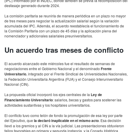
(IPC) informado por el INDEC, donde también se prevía la recomposición del
desfasaje generado durante 2024.
La comisión paritaria se reuniría de manera periódica en un plazo no mayor
de tres meses para negociar la actualización salarial según la variación
acumulada del IPC. Además, el acuerdo reestablecía el funcionamiento de
la Comisión Paritaria con un plazo de 45 días y la aplicación plena del
nomenclador y adicionales salariales preuniversitarios.
Un acuerdo tras meses de conflicto
El acuerdo alcanzado este miércoles fue el resultado de semanas de
negociaciones entre el Gobierno Nacional y el denominado
Frente
Universitario
, integrado por el Frente Sindical de Universidades Nacionales,
la Federación Universitaria Argentina (FUA) y el Consejo Interuniversitario
Nacional (CIN).
La propuesta oficial incorporó los ejes centrales de la
Ley de
Financiamiento Universitario
: salarios, becas y gastos para sostener las
actividades sustantivas y los hospitales universitarios.
El conflicto tuvo como telón de fondo la promulgación de esa ley por parte
del Ejecutivo, que
la declaró inaplicable en el mismo acto
. Esa decisión
llevó a los gremios y al CIN a la vía judicial. Las presentaciones obtuvieron
fallos favorables en primera y segunda instancia, y la Conadu Histórica