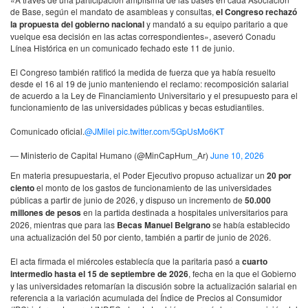
de Base, según el mandato de asambleas y consultas,
el Congreso rechazó
la propuesta del gobierno nacional
y mandató a su equipo paritario a que
vuelque esa decisión en las actas correspondientes», aseveró Conadu
Línea Histórica en un comunicado fechado este 11 de junio.
El Congreso también ratificó la medida de fuerza que ya había resuelto
desde el 16 al 19 de junio manteniendo el reclamo: recomposición salarial
de acuerdo a la Ley de Financiamiento Universitario y el presupuesto para el
funcionamiento de las universidades públicas y becas estudiantiles.
Comunicado oficial.
@JMilei
pic.twitter.com/5GpUsMo6KT
— Ministerio de Capital Humano (@MinCapHum_Ar)
June 10, 2026
En materia presupuestaria, el Poder Ejecutivo propuso actualizar un
20 por
ciento
el monto de los gastos de funcionamiento de las universidades
públicas a partir de junio de 2026, y dispuso un incremento de
50.000
millones de pesos
en la partida destinada a hospitales universitarios para
2026, mientras que para las
Becas Manuel Belgrano
se había establecido
una actualización del 50 por ciento, también a partir de junio de 2026.
El acta firmada el miércoles establecía que la paritaria pasó a
cuarto
intermedio hasta el 15 de septiembre de 2026
, fecha en la que el Gobierno
y las universidades retomarían la discusión sobre la actualización salarial en
referencia a la variación acumulada del Índice de Precios al Consumidor