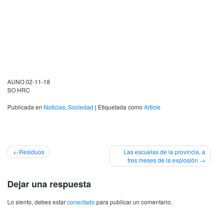
AUNO
02-11-18
SO
HRC
Publicada en
Noticias
,
Sociedad
|
Etiquetada como
Article
Navegación
Residuos
Las escuelas de la provincia, a
tres meses de la explosión
de
entradas
Dejar una respuesta
Lo siento, debes estar
conectado
para publicar un comentario.