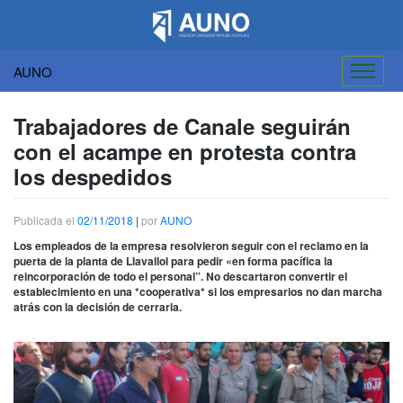
AUNO
Saltar
al
Trabajadores de Canale seguirán
contenido
con el acampe en protesta contra
los despedidos
Publicada el
02/11/2018
|
por
AUNO
Los empleados de la empresa resolvieron seguir con el reclamo en la
puerta de la planta de Llavallol para pedir «en forma pacífica la
reincorporación de todo el personal”. No descartaron convertir el
establecimiento en una *cooperativa* si los empresarios no dan marcha
atrás con la decisión de cerrarla.