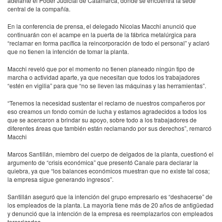
adelante el Poder Judicial de Catamarca, donde se encuentra la sede
central de la compañía.
En la conferencia de prensa, el delegado Nicolas Macchi anunció que
continuarán con el acampe en la puerta de la fábrica metalúrgica para
“reclamar en forma pacífica la reincorporación de todo el personal” y aclaró
que no tienen la intención de tomar la planta.
Macchi reveló que por el momento no tienen planeado ningún tipo de
marcha o actividad aparte, ya que necesitan que todos los trabajadores
“estén en vigilia” para que “no se lleven las máquinas y las herramientas”.
“Tenemos la necesidad sustentar el reclamo de nuestros compañeros por
eso creamos un fondo común de lucha y estamos agradecidos a todos los
que se acercaron a brindar su apoyo, sobre todo a los trabajadores de
diferentes áreas que también están reclamando por sus derechos”, remarcó
Macchi
Marcos Santillán, miembro del cuerpo de delgados de la planta, cuestionó el
argumento de “crisis económica” que presentó Canale para declarar la
quiebra, ya que “los balances económicos muestran que no existe tal cosa;
la empresa sigue generando ingresos”.
Santillán aseguró que la intención del grupo empresario es “deshacerse” de
los empleados de la planta. La mayoría tiene más de 20 años de antigüedad
y denunció que la intención de la empresa es reemplazarlos con empleados
tercerizados.