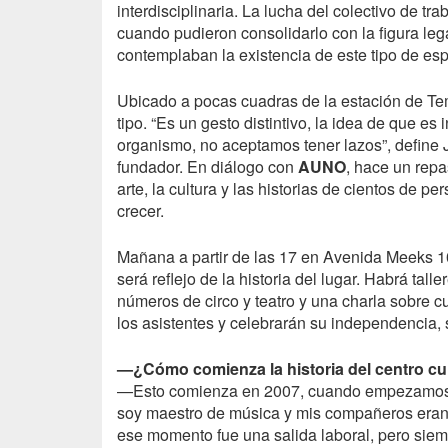
interdisciplinaria. La lucha del colectivo de tr
cuando pudieron consolidarlo con la figura leg
contemplaban la existencia de este tipo de esp
Ubicado a pocas cuadras de la estación de Te
tipo. “Es un gesto distintivo, la idea de que 
organismo, no aceptamos tener lazos”, define Jo
fundador. En diálogo con
AUNO
, hace un repa
arte, la cultura y las historias de cientos de 
crecer.
Mañana a partir de las 17 en Avenida Meeks 10
será reflejo de la historia del lugar. Habrá talle
números de circo y teatro y una charla sobre c
los asistentes y celebrarán su independencia, 
—¿Cómo comienza la historia del centro cul
—Esto comienza en 2007, cuando empezamos ha
soy maestro de música y mis compañeros eran d
ese momento fue una salida laboral, pero siemp