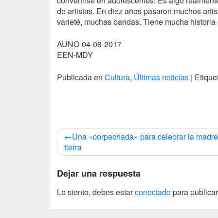
convertirse en adolescentes. Es algo realment
de artistas. En diez años pasaron muchos art
varieté, muchas bandas. Tiene mucha historia e
AUNO-04-08-2017
EEN-MDY
Publicada en
Cultura
,
Últimas noticias
|
Etiqu
Navegación
Una «corpachada» para celebrar la madre
de
tierra
entradas
Dejar una respuesta
Lo siento, debes estar
conectado
para publicar