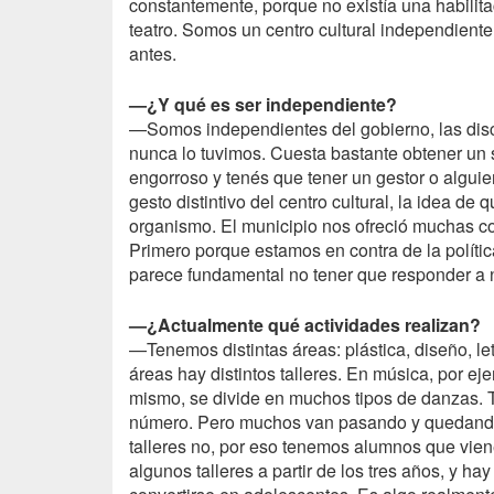
constantemente, porque no existía una habilit
teatro. Somos un centro cultural independien
antes.
—¿Y qué es ser independiente?
—Somos independientes del gobierno, las dis
nunca lo tuvimos. Cuesta bastante obtener un s
engorroso y tenés que tener un gestor o algui
gesto distintivo del centro cultural, la idea 
organismo. El municipio nos ofreció muchas co
Primero porque estamos en contra de la políti
parece fundamental no tener que responder a n
—¿Actualmente qué actividades realizan?
—Tenemos distintas áreas: plástica, diseño, let
áreas hay distintos talleres. En música, por e
mismo, se divide en muchos tipos de danzas. 
número. Pero muchos van pasando y quedando. 
talleres no, por eso tenemos alumnos que vien
algunos talleres a partir de los tres años, y 