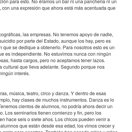
ación para esto. No éramos un bar ni una panchería ni un
te, con una expresión que ahora está más acentuada que
cográficas, las empresas. No tenemos apoyo de nadie,
uicidio por parte del Estado, aunque los hay, pero es
en que se dedique a obtenerlo. Para nosotros esto es un
de que es independiente. No estuvimos nunca con ningún
sas, hasta cargos, pero no aceptamos tener lazos.
ca cultural que lleva adelante. Segundo porque nos
ingún interés.
ras, música, teatro, circo y danza. Y dentro de esas
jemplo, hay clases de muchos instrumentos. Danza es lo
Tenemos cientos de alumnos, no podría ahora decir un
Los seminarios tienen comienzo y fin, pero los
en hace seis o siete años. Los chicos pueden venir a
hay alumnos que están desde esa edad, los vimos crecer y