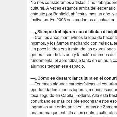
No nos consideramos artistas, sino trabajadores
cultural. A veces estamos arriba del escenario 
chiquito por Banfield, ahí estuvimos un año, y
festivales. En 2008 nos mudamos al actual edif
—¿Siempre trabajaron con distintas discipl
—Con los años mantuvimos la idea de hacer fest
hicimos, y los fuimos mechando con música, teat
Un poco la idea era ir rotando las expresiones 
general son de la zona y también alumnos del
fundamental el aprendizaje tanto en un aula c
alumnos tengan ese espacio.
—¿Cómo es desarrollar cultura en el conu
—Tenemos algunas características, el conurba
oportunidades, menos lugares, menos escenari
toca seguido en Capital Federal. Allá está bas
conurbano es más posible encontrar estos es
logramos una ordenanza en Lomas de Zamora, q
una norma que habilita a los centros cultural