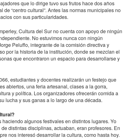
abajadores que lo dirige tuvo sus frutos hace dos años
al de “centro cultural”. Antes las normas municipales no
acios con sus particularidades.
mperley, Cultura del Sur no cuenta con apoyo de ningún
es independiente. No estuvimos nunca con ningún
rge Peluffo, integrante de la comisión directiva y
so por la historia de la institución, donde se mezclan el
personas que encontraron un espacio para desarrollarse y
66, estudiantes y docentes realizarán un festejo que
res abiertos, una feria artesanal, clases a la gorra,
ultura y política. Los organizadores ofrecerán comida a
su lucha y sus ganas a lo largo de una década.
tural?
ciendo algunos festivales en distintos lugares. Yo
e distintas disciplinas, actuaban, eran profesores. En
re nos interesó desarrollar la cultura, como hasta hoy.