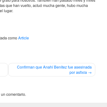
e grato para nosotros. También han pasado miles y miles
istas que han vuelto, actuó mucha gente, hubo mucha
l lugar.
etada como
Article
Confirman que Anahí Benítez fue asesinada
por asfixia
 un comentario.