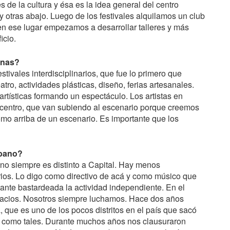
 de la cultura y ésa es la idea general del centro
y otras abajo. Luego de los festivales alquilamos un club
 en ese lugar empezamos a desarrollar talleres y más
icio.
inas?
ivales interdisciplinarios, que fue lo primero que
ro, actividades plásticas, diseño, ferias artesanales.
artísticas formando un espectáculo. Los artistas en
 centro, que van subiendo al escenario porque creemos
omo arriba de un escenario. Es importante que los
rbano?
no siempre es distinto a Capital. Hay menos
os. Lo digo como directivo de acá y como músico que
tante bastardeada la actividad independiente. En el
pacios. Nosotros siempre luchamos. Hace dos años
ue es uno de los pocos distritos en el país que sacó
es como tales. Durante muchos años nos clausuraron