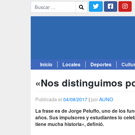
Inicio
Locales
Deportes
Cultu
Saltar
al
«Nos distinguimos po
contenido
Publicada el
04/08/2017
|
por
AUNO
La frase es de Jorge Peluffo, uno de los fu
años. Sus impulsores y estudiantes lo celebr
tiene mucha historia», definió.