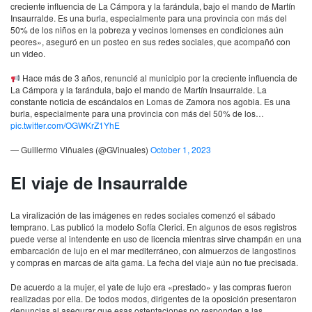
creciente influencia de La Cámpora y la farándula, bajo el mando de Martín
Insaurralde. Es una burla, especialmente para una provincia con más del
50% de los niños en la pobreza y vecinos lomenses en condiciones aún
peores», aseguró en un posteo en sus redes sociales, que acompañó con
un video.
Hace más de 3 años, renuncié al municipio por la creciente influencia de
La Cámpora y la farándula, bajo el mando de Martín Insaurralde. La
constante noticia de escándalos en Lomas de Zamora nos agobia. Es una
burla, especialmente para una provincia con más del 50% de los…
pic.twitter.com/OGWKrZ1YhE
— Guillermo Viñuales (@GVinuales)
October 1, 2023
El viaje de Insaurralde
La viralización de las imágenes en redes sociales comenzó el sábado
temprano. Las publicó la modelo Sofía Clerici. En algunos de esos registros
puede verse al intendente en uso de licencia mientras sirve champán en una
embarcación de lujo en el mar mediterráneo, con almuerzos de langostinos
y compras en marcas de alta gama. La fecha del viaje aún no fue precisada.
De acuerdo a la mujer, el yate de lujo era «prestado» y las compras fueron
realizadas por ella. De todos modos, dirigentes de la oposición presentaron
denuncias al asegurar que esas ostentaciones no responden a las