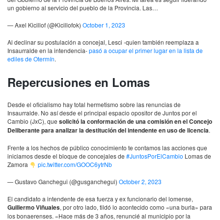
un gobierno al servicio del pueblo de la Provincia. Las…
— Axel Kicillof (@Kicillofok)
October 1, 2023
Al declinar su postulación a concejal, Lesci -quien también reemplaza a
Insaurralde en la intendencia-
pasó a ocupar el primer lugar en la lista de
ediles de Otermín
.
Repercusiones en Lomas
Desde el oficialismo hay total hermetismo sobre las renuncias de
Insaurralde. No así desde el principal espacio opositor de Juntos por el
Cambio (JxC), que
solicitó la conformación de una comisión en el Concejo
Deliberante para analizar la destitución del intendente en uso de licencia
.
Frente a los hechos de público conocimiento te contamos las acciones que
iniciamos desde el bloque de concejales de
#JuntosPorElCambio
Lomas de
Zamora
pic.twitter.com/GOOC6ytrNb
— Gustavo Ganchegui (@gusganchegui)
October 2, 2023
El candidato a intendente de esa fuerza y ex funcionario del lomense,
Guillermo Viñuales
, por otro lado, tildó lo acontecido como «una burla» para
los bonaerenses. «Hace más de 3 años, renuncié al municipio por la