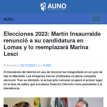
AUNO
Saltar
al
Elecciones 2023: Martín Insaurralde
contenido
renunció a su candidatura en
Lomas y lo reemplazará Marina
Lesci
Publicada el
02/10/2023
|
por
AUNO
El intendente del distrito en uso de licencia fue fotografiado en un yate de
lujo en Marbella. Las imágenes fueron viralizadas en plena campaña
electoral. Tras su dimisión, la actual jefa comunal ocupará el primer lugar
en la lista de ediles que encabeza Federico Otermín como postulante a la
Intendencia.