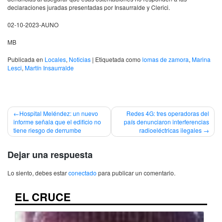
declaraciones juradas presentadas por Insaurralde y Clerici.
02-10-2023-AUNO
MB
Publicada en
Locales
,
Noticias
|
Etiquetada como
lomas de zamora
,
Marina
Lesci
,
Martín Insaurralde
Navegación
Hospital Meléndez: un nuevo
Redes 4G: tres operadoras del
informe señala que el edificio no
país denunciaron interferencias
de
tiene riesgo de derrumbe
radioeléctricas ilegales
entradas
Dejar una respuesta
Lo siento, debes estar
conectado
para publicar un comentario.
EL CRUCE