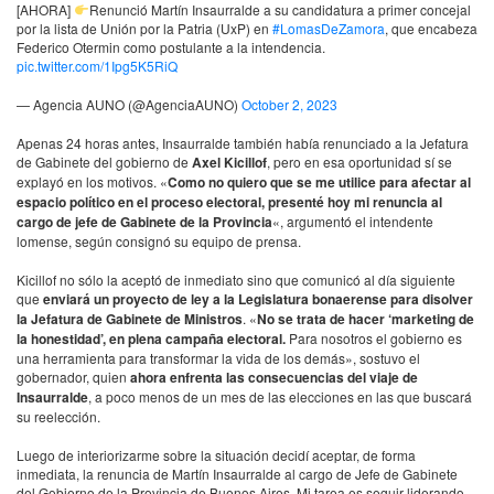
[AHORA]
Renunció Martín Insaurralde a su candidatura a primer concejal
por la lista de Unión por la Patria (UxP) en
#LomasDeZamora
, que encabeza
Federico Otermin como postulante a la intendencia.
pic.twitter.com/1Ipg5K5RiQ
— Agencia AUNO (@AgenciaAUNO)
October 2, 2023
Apenas 24 horas antes, Insaurralde también había renunciado a la Jefatura
de Gabinete del gobierno de
Axel Kicillof
, pero en esa oportunidad sí se
explayó en los motivos. «
Como no quiero que se me utilice para afectar al
espacio político en el proceso electoral, presenté hoy mi renuncia al
cargo de jefe de Gabinete de la Provincia
«, argumentó el intendente
lomense, según consignó su equipo de prensa.
Kicillof no sólo la aceptó de inmediato sino que comunicó al día siguiente
que
enviará un proyecto de ley a la Legislatura bonaerense para disolver
la Jefatura de Gabinete de Ministros
. «
No se trata de hacer ‘marketing de
la honestidad’, en plena campaña electoral.
Para nosotros el gobierno es
una herramienta para transformar la vida de los demás», sostuvo el
gobernador, quien
ahora enfrenta las consecuencias del viaje de
Insaurralde
, a poco menos de un mes de las elecciones en las que buscará
su reelección.
Luego de interiorizarme sobre la situación decidí aceptar, de forma
inmediata, la renuncia de Martín Insaurralde al cargo de Jefe de Gabinete
del Gobierno de la Provincia de Buenos Aires. Mi tarea es seguir liderando