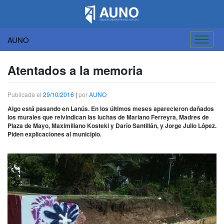
AUNO
Saltar
al
Atentados a la memoria
contenido
Publicada el
29/10/2016
|
por
AUNO
Algo está pasando en Lanús. En los últimos meses aparecieron dañados
los murales que reivindican las luchas de Mariano Ferreyra, Madres de
Plaza de Mayo, Maximiliano Kosteki y Darío Santillán, y Jorge Julio López.
Piden explicaciones al municipio.