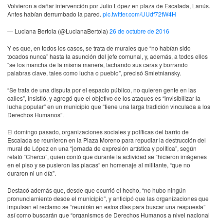
Volvieron a dañar intervención por Julio López en plaza de Escalada, Lanús.
Antes habían derrumbado la pared.
pic.twitter.com/UUdf72tW4H
— Luciana Bertoia (@LucianaBertoia)
26 de octubre de 2016
Y es que, en todos los casos, se trata de murales que “no habían sido
tocados nunca” hasta la asunción del jefe comunal, y, además, a todos ellos
“se los mancha de la misma manera, tachando sus caras y borrando
palabras clave, tales como lucha o pueblo”, precisó Smietniansky.
“Se trata de una disputa por el espacio público, no quieren gente en las
calles”, insistió, y agregó que el objetivo de los ataques es “invisibilizar la
lucha popular” en un municipio que “tiene una larga tradición vinculada a los
Derechos Humanos”.
El domingo pasado, organizaciones sociales y políticas del barrio de
Escalada se reunieron en la Plaza Moreno para repudiar la destrucción del
mural de López en una “jornada de expresión artística y política”, según
relató “Cherco”, quien contó que durante la actividad se “hicieron imágenes
en el piso y se pusieron las placas” en homenaje al militante, “que no
duraron ni un día”.
Destacó además que, desde que ocurrió el hecho, “no hubo ningún
pronunciamiento desde el municipio”, y anticipó que las organizaciones que
impulsan el reclamo se “reunirán en estos días para buscar una respuesta”
así como buscarán que “organismos de Derechos Humanos a nivel nacional