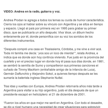
VIDEO: Andrea en la radio, guitarra y voz.
Andrea Prodan le agrega a todos los temas su cuota de humor característica.
Cierra los ojos al hablar sobre su vínculo con Argentina y se sitúa en tiempo
y espacio. Llegó al país por primera vez en 1995 para grabar su primer
disco, que se publicaría un año después:
Viva Voce
, un álbum hecho
enteramente por él, donde personifica con su voz los sonidos de los
diferentes instrumentos.
“Después compré una casa en Traslasierra, Córdoba, y me vine a vivir acá.
Toda mi familia me decía: ‘¡vos sos un loco de mierda!’”, relata Andrea, e
indica que es donde aún hoy continúa viviendo. Fue justo en la provincia del
cuarteto y en el preciso lugar en donde hoy él pasa sus días donde, en 1981,
se sembró la semilla de Sumo y compartieron sus primeras canciones el
cuñado de Timmy MacKern (entrañable amigo de la infancia de Luca),
Germán Daffunchio y Alejandro Sokol, a quienes tiempo después se les
sumaría la baterista inglesa Stephanie Nuttal.
Tras idas y vueltas con Europa, Andrea Prodan retornaría años más tarde a
Argentina para visitar a su hijo argentino, justo el día después de que un
presidente escapó en helicóptero: el 21 de diciembre de 2001.
“Fueron los años en que mejor me sentí en Argentina. Con todo el desastre,
se dio a nivel humano una necesidad de crear situaciones para sobrevivir.