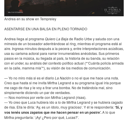
Andrea en su show en Tempreley
ASENTARSE
EN
UNA
BALSA
EN
PLENO
TORNADO
Andrea llega al programa
Quiero La Baja
de Radio Urbe y saluda con una
mímesis de un boxeador adentrándose al ring, mientras el programa está al
aire. Ingresa minutos después a la pecera y, entre interpretaciones acústicas,
usa su carisma actoral para narrar innumerables anécdotas. Sus primeros
pasos en la música, su llegada al país, la historia de su banda, su relación
con el under, su análisis del contexto político actual (*“Cuánta policía armada
en la calle, mamma mía”*), su visión de los medios de comunicación.
— Yo no miro más si es el diario
La Nación
o no el que me hace una nota.
Creo que hasta si me invita Mirtha Legrand a su programa igual iría porque
me cago de risa y le voy a tirar una bomba. No de tratándola mal, sino
simplemente diciendo un par de verdades.
— Nos morimos por verte con Mirtha Legrand (risas).
— Yo creo que Luca hubiera ido a lo de Mirtha Legrand y se hubiera cagado
de risa. Ella le diría: ‘Ay, es un ídolo, muy gracioso’. Y él le respondería:
‘Sí, y
vos tenés unos zapatos que me hacen pensar en un postre’.
A lo que
Mirtha preguntaría: ‘¡Ay! ¿Pero por qué, Lucas?’.