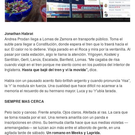
Jonathan Habrat
Andrea Prodan llega a Lomas de Zamora en transporte público. Toma el
subte para llegar a Constitución, donde espera el tren que lo traerá hacia el
sur. El calor no lo detiene. Viaja parado en el Roca y mira por la ventanilla. Al
pasar por cada estación, algo le llama la atención. Yrigoyen, Kosteki y
Santillán, Gerli, Lanús, Escalada, Banfield, Lomas. “Me cagaba de risa
cuando viajé en el tren porque me siento como en los pueblos del interior de
Inglaterra.
Hasta que bajé del tren y vi la movida”,
dice.
Habla con un pausado acento ítalo-british-argento y cuando pronuncia “risa”,
la “r” la modula sin fuerza. Una cualidad que hace difícil no acarrear a la
memoria el recuerdo de su hermano mayor. Luca y su “r”ubia tarada.
SIEMPRE
MAS
CERCA
Pelo lacio y canoso. Frente amplia. Ojos claros. Afeitada al ras. La cara que
se torna rosada por el sol. Una remera amarilla con un panda e
inscripciones en chino. Su bermuda clarita hace que sus medias violetas —
arremangadas— se luzcan aún más entre el alboroto de gente, en una
agitada tarde de sábado.
Un romano en Meeks y Laprida.