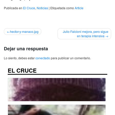
Publicada en
El Cruce
,
Noticias
|
Etiquetada como
Article
Navegación
hector-y-manaco.jpg
Julio Falcioni mejora, pero sigue
en terapia intensiva
de
entradas
Dejar una respuesta
Lo siento, debes estar
conectado
para publicar un comentario.
EL CRUCE