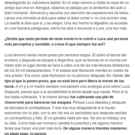
desplegando su naturaleza teatral. En el viaje camino a visitar la casa de un
amigo que vive en Adrogué, observa el paisaje por la ventanilla del auto a
todo momento. Almuerza y escucha con atención las exposiciones de todos.
Lanza una moneda al aire para saber si debe comer o no una porción más.
La suerte le dice que sí, y se alegra. Una vez hecha la digestión se acuesta
en una hamaca paraguaya, cierra los ojos y recuerda a Luca, una vez más.
¿Sentís que tanto período de tanto encierro lo volvió a Luca una persona
más perceptiva y sensible, o crees él que siempre fue así?
Luca terminó varias veces preso por períodos largos. Él sufrió el karma del
encierro y después se escapa a Argentina, que es famoso en el mundo por
haber sido el lugar donde se llevó a cabo una de las más feroces dictaduras,
de los 30 mil desaparecidos. Y él estaba acá liberando mentes en medio de
otra prisión. Era como Jack Nicholson en la película
Atrapado Sin Salida
.
Un
tipo al que lo ponen preso, que no está loco pero libera la mente de los
locos.
A mí y a mi madre siempre nos pareció una analogía pura sobre Luca.
Después, pienso que a la sensibilidad la tenés desde que nacés. Pero él la
fue hasta cultivando. Y al mismo tiempo
fue cultivando una piel de
rinoceronte para bancarse los ataques.
Porque Luca atacaba y después
se bancaba el contraataque. Y eso era muy desgastante si lo hacés
realmente con tu piel, con tu ser. No era un periodista que después escribe
un contraartículo y listo. Él no ganaba nada por eso. No era su trabajo: era
su vida. Como todo ser humano: perdés tu juventud y de alguna manera
tenés que hacer una piel más dura.
De alguna manera intentás mantener,
en algún lugar, tu pureza.