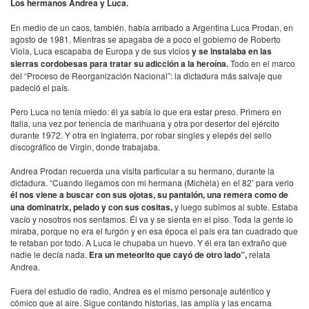
Los hermanos Andrea y Luca.
En medio de un caos, también, había arribado a Argentina Luca Prodan, en
agosto de 1981. Mientras se apagaba de a poco el gobierno de Roberto
Viola, Luca escapaba de Europa y de sus vicios
y se instalaba en las
sierras cordobesas para tratar su adicción a la heroína.
Todo en el marco
del “Proceso de Reorganización Nacional”: la dictadura más salvaje que
padeció el país.
Pero Luca no tenía miedo: él ya sabía lo que era estar preso. Primero en
Italia, una vez por tenencia de marihuana y otra por desertor del ejército
durante 1972. Y otra en Inglaterra, por robar singles y elepés del sello
discográfico de Virgin, donde trabajaba.
Andrea Prodan recuerda una visita particular a su hermano, durante la
dictadura. “Cuando llegamos con mi hermana (Michela) en el 82’ para verlo
él nos viene a buscar con sus ojotas, su pantalón, una remera como de
una dominatrix, pelado y con sus cositas,
y luego subimos al subte. Estaba
vacío y nosotros nos sentamos. Él va y se sienta en el piso. Toda la gente lo
miraba, porque no era el furgón y en esa época el país era tan cuadrado que
te retaban por todo. A Luca le chupaba un huevo. Y él era tan extraño que
nadie le decía nada.
Era un meteorito que cayó de otro lado”,
relata
Andrea.
Fuera del estudio de radio, Andrea es el mismo personaje auténtico y
cómico que al aire. Sigue contando historias, las amplía y las encarna