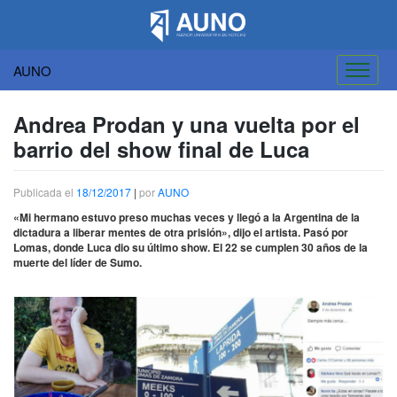
AUNO
Saltar
al
Andrea Prodan y una vuelta por el
contenido
barrio del show final de Luca
Publicada el
18/12/2017
|
por
AUNO
«Mi hermano estuvo preso muchas veces y llegó a la Argentina de la
dictadura a liberar mentes de otra prisión», dijo el artista. Pasó por
Lomas, donde Luca dio su último show. El 22 se cumplen 30 años de la
muerte del líder de Sumo.