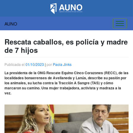
AUNO
Saltar
al
Rescata caballos, es policía y madre
contenido
de 7 hijos
Publicada el
01/10/2023
|
por
Paola Jinks
La presidenta de la ONG Rescate Equino Cinco Corazones (RECC), de las
localidades bonaerenses de Avellaneda y Lanús, describe su pasión por
los animales, su lucha contra la Tracción A Sangre (TAS) y cómo
marcaron su camino. Una mujer trabajadora, activista y madraza a la
vez.