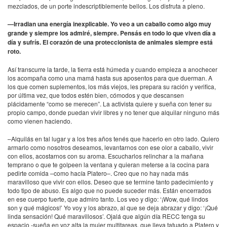
mezclados, de un porte indescriptiblemente bellos. Los disfruta a pleno.
—Irradian una energía inexplicable. Yo veo a un caballo como algo muy
grande y siempre los admiré, siempre. Pensás en todo lo que viven día a
día y sufrís. El corazón de una proteccionista de animales siempre está
roto.
Así transcurre la tarde, la tierra está húmeda y cuando empieza a anochecer
los acompaña como una mamá hasta sus aposentos para que duerman. A
los que comen suplementos, los más viejos, les prepara su ración y verifica,
por última vez, que todos estén bien, cómodos y que descansen
plácidamente “como se merecen”. La activista quiere y sueña con tener su
propio campo, donde puedan vivir libres y no tener que alquilar ninguno más
como vienen haciendo.
–Alquilás en tal lugar y a los tres años tenés que hacerlo en otro lado. Quiero
armarlo como nosotros deseamos, levantarnos con ese olor a caballo, vivir
con ellos, acostarnos con su aroma. Escucharlos relinchar a la mañana
temprano o que te golpeen la ventana y quieran meterse a la cocina para
pedirte comida –como hacía Platero–. Creo que no hay nada más
maravilloso que vivir con ellos. Deseo que se termine tanto padecimiento y
todo tipo de abuso. Es algo que no puede suceder más. Están encerrados
en ese cuerpo fuerte, que admiro tanto. Los veo y digo: ‘¡Wow, qué lindos
son y qué mágicos!’ Yo voy y los abrazo, al que se deja abrazar y digo: ‘¡Qué
linda sensación! Qué maravillosos’. Ojalá que algún día RECC tenga su
espacio -sueña en voz alta la mujer multitareas, que lleva tatuado a Platero y