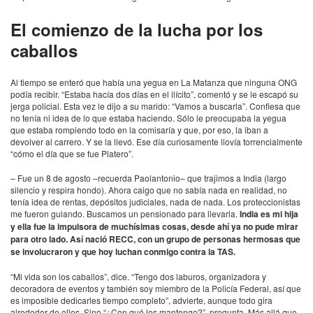
El comienzo de la lucha por los
caballos
Al tiempo se enteró que había una yegua en La Matanza que ninguna ONG
podía recibir. “Estaba hacía dos días en el ilícito”, comentó y se le escapó su
jerga policial. Esta vez le dijo a su marido: “Vamos a buscarla”. Confiesa que
no tenía ni idea de lo que estaba haciendo. Sólo le preocupaba la yegua
que estaba rompiendo todo en la comisaría y que, por eso, la iban a
devolver al carrero. Y se la llevó. Ese día curiosamente llovía torrencialmente
“cómo el día que se fue Platero”.
– Fue un 8 de agosto –recuerda Paolantonio– que trajimos a India (largo
silencio y respira hondo). Ahora caigo que no sabía nada en realidad, no
tenía idea de rentas, depósitos judiciales, nada de nada. Los proteccionistas
me fueron guiando. Buscamos un pensionado para llevarla.
India es mi hija
y ella fue la impulsora de muchísimas cosas, desde ahí ya no pude mirar
para otro lado. Así nació RECC, con un grupo de personas hermosas que
se involucraron y que hoy luchan conmigo contra la TAS.
“Mi vida son los caballos”, dice. “Tengo dos laburos, organizadora y
decoradora de eventos y también soy miembro de la Policía Federal, así que
es imposible dedicarles tiempo completo”, advierte, aunque todo gira
alrededor de ellos. Sino “¿Con qué los mantengo?”, pregunta. Más allá que