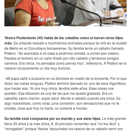
Yésica Paolantonio (40) habla de los caballos como si fueran otros hijos
más.
De chiquita rescató a muchísimos animales porque se crió en la ciudad
de Merlo en el Conurbano bonaerense. Su familia tenía un caballo llamado
Platero. “Se acercaba a mi casa a pedirnos comida, a comer pan casero.
Pasaba el lechero en un carro tirado por otro caballo y teníamos amigos
carreros. Era chica, no pensaba como pienso hoy”, reflexiona. A Platero se lo
robaron bruscamente un día muy lluvioso.
–Mi papá salió a buscarlo en su bicicleta en medio de la tormenta. Por lo que
dicen las malas lenguas, Platero terminó faenado en uno de esos frigoríficos
que hacen eso. Yo era muy chica, tendría siete años. Esas cosas nos
quedan. Esa situación es una de las que me quedó grabada. Era un
caballito zaino marrón, súper dócil. Monte a caballo cuando era chica. Es
algo maravilloso, como volar, ¡una conexión!, son sensaciones que no te
olvidás, cosa que hoy no haría, no volvería a montar.
Su familia está compuesta por su marido y sus siete hijos.
La más grande
tiene 25 años y la más chica, 8. Al principio comentan que “no fue fácil” y
“renegaban” porque Yesica “escuchaba los cascos de un caballo venir con