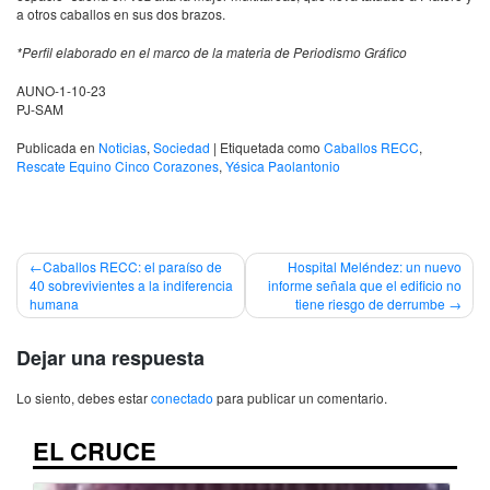
a otros caballos en sus dos brazos.
*Perfil elaborado en el marco de la materia de Periodismo Gráfico
AUNO-1-10-23
PJ-SAM
Publicada en
Noticias
,
Sociedad
|
Etiquetada como
Caballos RECC
,
Rescate Equino Cinco Corazones
,
Yésica Paolantonio
Navegación
Caballos RECC: el paraíso de
Hospital Meléndez: un nuevo
40 sobrevivientes a la indiferencia
informe señala que el edificio no
de
humana
tiene riesgo de derrumbe
entradas
Dejar una respuesta
Lo siento, debes estar
conectado
para publicar un comentario.
EL CRUCE