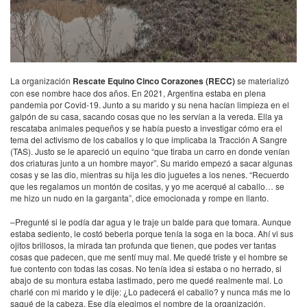
La organización
Rescate Equino Cinco Corazones (RECC)
se materializó
con ese nombre hace dos años. En 2021, Argentina estaba en plena
pandemia por Covid-19. Junto a su marido y su nena hacían limpieza en el
galpón de su casa, sacando cosas que no les servían a la vereda. Ella ya
rescataba animales pequeños y se había puesto a investigar cómo era el
tema del activismo de los caballos y lo que implicaba la Tracción A Sangre
(TAS). Justo se le apareció un equino “que tiraba un carro en donde venían
dos criaturas junto a un hombre mayor”. Su marido empezó a sacar algunas
cosas y se las dio, mientras su hija les dio juguetes a los nenes. “Recuerdo
que les regalamos un montón de cositas, y yo me acerqué al caballo… se
me hizo un nudo en la garganta”, dice emocionada y rompe en llanto.
–Pregunté si le podía dar agua y le traje un balde para que tomara. Aunque
estaba sediento, le costó beberla porque tenía la soga en la boca. Ahí vi sus
ojitos brillosos, la mirada tan profunda que tienen, que podes ver tantas
cosas que padecen, que me sentí muy mal. Me quedé triste y el hombre se
fue contento con todas las cosas. No tenía idea si estaba o no herrado, si
abajo de su montura estaba lastimado, pero me quedé realmente mal. Lo
charlé con mi marido y le dije: ¿Lo padecerá el caballo? y nunca más me lo
saqué de la cabeza. Ese día elegimos el nombre de la organización.