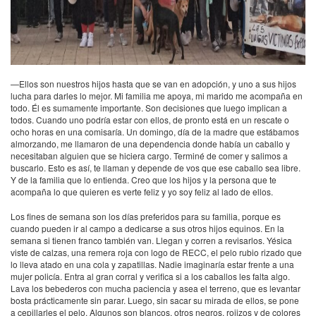
—Ellos son nuestros hijos hasta que se van en adopción, y uno a sus hijos
lucha para darles lo mejor. Mi familia me apoya, mi marido me acompaña en
todo. Él es sumamente importante. Son decisiones que luego implican a
todos. Cuando uno podría estar con ellos, de pronto está en un rescate o
ocho horas en una comisaría. Un domingo, día de la madre que estábamos
almorzando, me llamaron de una dependencia donde había un caballo y
necesitaban alguien que se hiciera cargo. Terminé de comer y salimos a
buscarlo. Esto es así, te llaman y depende de vos que ese caballo sea libre.
Y de la familia que lo entienda. Creo que los hijos y la persona que te
acompaña lo que quieren es verte feliz y yo soy feliz al lado de ellos.
Los fines de semana son los días preferidos para su familia, porque es
cuando pueden ir al campo a dedicarse a sus otros hijos equinos. En la
semana si tienen franco también van. Llegan y corren a revisarlos. Yésica
viste de calzas, una remera roja con logo de RECC, el pelo rubio rizado que
lo lleva atado en una cola y zapatillas. Nadie imaginaría estar frente a una
mujer policía. Entra al gran corral y verifica si a los caballos les falta algo.
Lava los bebederos con mucha paciencia y asea el terreno, que es levantar
bosta prácticamente sin parar. Luego, sin sacar su mirada de ellos, se pone
a cepillarles el pelo. Algunos son blancos, otros negros, rojizos y de colores