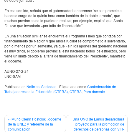
de doble jornada”.
En ese sentido, señaló que el gobernador bonaerense “se compromete a
hacerse cargo de la quinta hora como también de la doble jornada”, que
muchas provincias no lo pudieron realizar, por ejemplo, explicó que Santa
Fe tuvo que levantarla «por falta de financiación”.
En una situación similar se encuentra el Programa Fines que contaba con
financiamiento de Nación y que ahora Kicillof se comprometió a solventarlo,
por lo menos por un semestre, ya que «sin los aportes del gobierno nacional
es muy difícil, el gobierno provincial está haciendo todos los esfuerzos, pero
tiene un límite debido a la falta de financiamiento del Presidente”, manifestó
el docente.
AUNO-27-2-24
LNC-SAM
Publicada en
Noticias
,
Sociedad
|
Etiquetada como
Confederación de
Trabajadores de la Educación (CTERA)
,
CTERA
,
Paro docente
Navegación
Murió Glenn Postolski, docente
Una ONG de Lanús desarrollará
de la UNLZ y referente de la
proyecto para la promoción de
de
comunicación
derechos de personas con VIH-