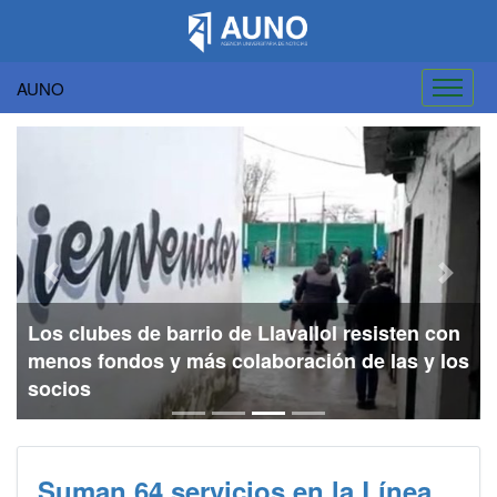
AUNO
Saltar
al
contenido
Previous
Next
Los clubes de barrio de Llavallol resisten con
menos fondos y más colaboración de las y los
socios
Suman 64 servicios en la Línea