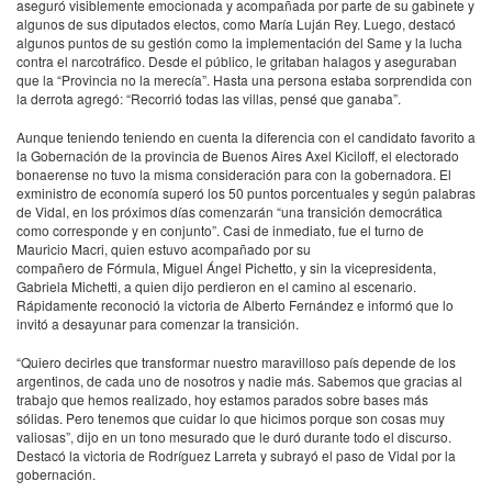
aseguró visiblemente emocionada y acompañada por parte de su gabinete y
algunos de sus diputados electos, como María Luján Rey. Luego, destacó
algunos puntos de su gestión como la implementación del Same y la lucha
contra el narcotráfico. Desde el público, le gritaban halagos y aseguraban
que la “Provincia no la merecía”. Hasta una persona estaba sorprendida con
la derrota agregó: “Recorrió todas las villas, pensé que ganaba”.
Aunque teniendo teniendo en cuenta la diferencia con el candidato favorito a
la Gobernación de la provincia de Buenos Aires Axel Kiciloff, el electorado
bonaerense no tuvo la misma consideración para con la gobernadora. El
exministro de economía superó los 50 puntos porcentuales y según palabras
de Vidal, en los próximos días comenzarán “una transición democrática
como corresponde y en conjunto”. Casi de inmediato, fue el turno de
Mauricio Macri, quien estuvo acompañado por su
compañero de Fórmula, Miguel Ángel Pichetto, y sin la vicepresidenta,
Gabriela Michetti, a quien dijo perdieron en el camino al escenario.
Rápidamente reconoció la victoria de Alberto Fernández e informó que lo
invitó a desayunar para comenzar la transición.
“Quiero decirles que transformar nuestro maravilloso país depende de los
argentinos, de cada uno de nosotros y nadie más. Sabemos que gracias al
trabajo que hemos realizado, hoy estamos parados sobre bases más
sólidas. Pero tenemos que cuidar lo que hicimos porque son cosas muy
valiosas”, dijo en un tono mesurado que le duró durante todo el discurso.
Destacó la victoria de Rodríguez Larreta y subrayó el paso de Vidal por la
gobernación.