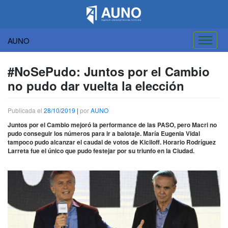
AUNO
Saltar
al
#NoSePudo: Juntos por el Cambio
contenido
no pudo dar vuelta la elección
Publicada el
28/10/2019
|
por
AUNO
Juntos por el Cambio mejoró la performance de las PASO, pero Macri no
pudo conseguir los números para ir a balotaje. María Eugenia Vidal
tampoco pudo alcanzar el caudal de votos de Kiciloff. Horario Rodríguez
Larreta fue el único que pudo festejar por su triunfo en la Ciudad.