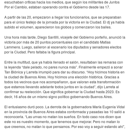
escuchaban críticas hacia los medios, que según los militantes de Juntos
Por el Cambio, estaban operando contra el Gobierno desde las 17.
A partir de las 20, empezaron a llegar los funcionarios, que se preparaban
para el único festejo de la jornada por la victoria en la Ciudad. El dj ya había
subido el volumen, aparecieron los globos y comenzaron los bailes.
Una hora más tarde, Diego Santilli, vicejefe del Gobierno porteño, anunció la
victoria por más de 20 puntos porcentuales con el candidato Matias
Lammens. Luego, salieron al escenario los diputados y senadores electos
por la Ciudad. Pero faltaba la figura principal.
Entre la multitud, que ya había llenado el salón, resultaban las remaras con
la leyenda “dale pelado, no pares nunca más”. Finalmente empezó a sonar
Tan Biónica y Larreta irrumpió para dar su discurso. “Hoy hicimos historia en
la ciudad de Buenos Aires. Hoy hicimos una elección histórica. Gracias a
todos los vecinos que nos acompañaron, que valoran esta transformación
que estamos llevando adelante todos juntos en la ciudad”, dijo Larreta al
confirmar su reelección. Que significa gobernar la Ciudad hasta 2023. Es
decir, 16 años de un mismo signo político gobernando Buenos Aires.
El entusiasmo duró poco. La derrota de la gobernadora María Eugenia Vidal
en la provincia de Buenos Aires estaba conformada y pasadas las 10 salió a
reconocerla. “Las urnas no matan los sueños. En todo caso nos dicen que
este no es nuestro momento, que tenemos que mejorar. Pero no matan lo
que creemos, no matan lo que pensamos. Por eso voy a seguir estando ahí”,