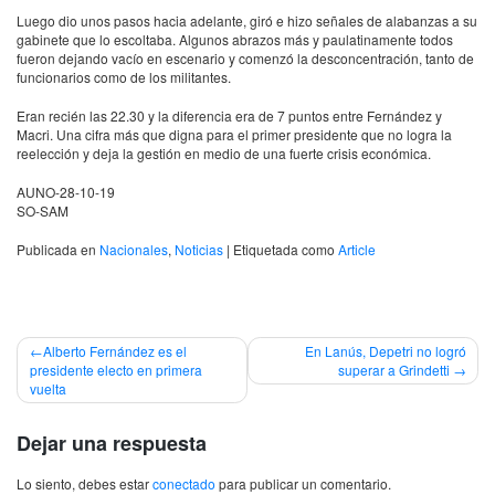
Luego dio unos pasos hacia adelante, giró e hizo señales de alabanzas a su
gabinete que lo escoltaba. Algunos abrazos más y paulatinamente todos
fueron dejando vacío en escenario y comenzó la desconcentración, tanto de
funcionarios como de los militantes.
Eran recién las 22.30 y la diferencia era de 7 puntos entre Fernández y
Macri. Una cifra más que digna para el primer presidente que no logra la
reelección y deja la gestión en medio de una fuerte crisis económica.
AUNO-28-10-19
SO-SAM
Publicada en
Nacionales
,
Noticias
|
Etiquetada como
Article
Navegación
Alberto Fernández es el
En Lanús, Depetri no logró
presidente electo en primera
superar a Grindetti
de
vuelta
entradas
Dejar una respuesta
Lo siento, debes estar
conectado
para publicar un comentario.