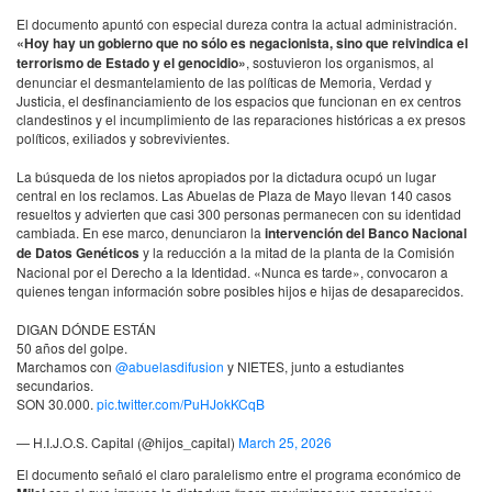
El documento apuntó con especial dureza contra la actual administración.
«Hoy hay un gobierno que no sólo es negacionista, sino que reivindica el
terrorismo de Estado y el genocidio»
, sostuvieron los organismos, al
denunciar el desmantelamiento de las políticas de Memoria, Verdad y
Justicia, el desfinanciamiento de los espacios que funcionan en ex centros
clandestinos y el incumplimiento de las reparaciones históricas a ex presos
políticos, exiliados y sobrevivientes.
La búsqueda de los nietos apropiados por la dictadura ocupó un lugar
central en los reclamos. Las Abuelas de Plaza de Mayo llevan 140 casos
resueltos y advierten que casi 300 personas permanecen con su identidad
cambiada. En ese marco, denunciaron la
intervención del Banco Nacional
de Datos Genéticos
y la reducción a la mitad de la planta de la Comisión
Nacional por el Derecho a la Identidad. «Nunca es tarde», convocaron a
quienes tengan información sobre posibles hijos e hijas de desaparecidos.
DIGAN DÓNDE ESTÁN
50 años del golpe.
Marchamos con
@abuelasdifusion
y NIETES, junto a estudiantes
secundarios.
SON 30.000.
pic.twitter.com/PuHJokKCqB
— H.I.J.O.S. Capital (@hijos_capital)
March 25, 2026
El documento señaló el claro paralelismo entre el programa económico de