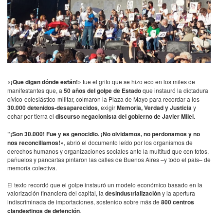
«¡Que digan dónde están!»
fue el grito que se hizo eco en los miles de
manifestantes que, a
50 años del golpe de Estado
que instauró la dictadura
cívico-eclesiástico-militar, colmaron la Plaza de Mayo para recordar a los
30.000 detenidos-desaparecidos
, exigir
Memoria, Verdad y Justicia
y
echar por tierra el
discurso negacionista del gobierno de Javier Milei
.
“¡Son 30.000! Fue y es genocidio. ¡No olvidamos, no perdonamos y no
nos reconciliamos!»
, abrió el documento leído por los organismos de
derechos humanos y organizaciones sociales ante la multitud que con fotos,
pañuelos y pancartas pintaron las calles de Buenos Aires –y todo el país– de
memoría colectiva.
El texto recordó que el golpe instauró un modelo económico basado en la
valorización financiera del capital, la
desindustrialización
y la apertura
indiscriminada de importaciones, sostenido sobre más de
800 centros
clandestinos de detención
.