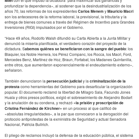
Milei
con el que impuso la dictadura “para maximizar sus ganancias y
profundizar la dependencia», al sostener que la desindustrialización de los
años 70, las reformas de los expresidentes
Carlos Menem
y
Mauricio Macri
son los antecesores de la reforma laboral, la previsional, la tributaria y la
entrega de bienes comunes a través del Régimen de Incentivo para Grandes
Inversiones (RIGI) impulsados por el Gobierno.
“Hace 49 años, Rodolfo Walsh difundió su Carta Abierta a la Junta Militar y
denunció la miseria planificada, el verdadero corazón del proyecto de la
dictadura. S
abemos quiénes se beneficiaron con la sangre del pueblo
: los
Blaquier, los Noble Herrera, los Pérez Companc, los Rocca, los Macri, Ford,
Mercedes Benz, Martínez de Hoz, Braun, Fortabat, los Madanes Quintanilla,
entre otros, que aumentaron exponencialmente el endeudamiento externo»,
señalaron.
También denunciaron la
persecución judicial
y la
criminalización de la
protesta
como herramientas del Gobierno para desarticular la organización
popular. El documento reclamó la libertad de Milagro Sala, Facundo Jones
Huala y otros presos políticos, exigió el sobreseimiento de Alejandro Bodart
y la anulación de su condena, y rechazó
«la prisión y proscripción de
Cristina Fernández de Kirchner»
en un proceso al que calificó de
«absolutas irregularidades», a la par que convocaron a la derogación del
protocolo antiprotestas de la exministra de Seguridad y actual Senadora
Nacional, Patricia Bullrich.
El pliego de reclamos incluyó la defensa de la educación pública, el sistema