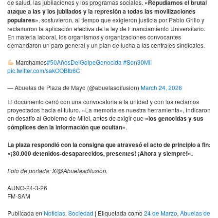
de salud, las jubilaciones y los programas sociales.
«Repudiamos el brutal
ataque a las y los jubilados y la represión a todas las movilizaciones
populares»
, sostuvieron, al tiempo que exigieron justicia por Pablo Grillo y
reclamaron la aplicación efectiva de la ley de Financiamiento Universitario.
En materia laboral, los organismos y organizaciones convocantes
demandaron un paro general y un plan de lucha a las centrales sindicales.
Marchamos
#50AñosDelGolpeGenocida
#Son30Mil
pic.twitter.com/sakOOBtb6C
— Abuelas de Plaza de Mayo (@abuelasdifusion)
March 24, 2026
El documento cerró con una convocatoria a la unidad y con los reclamos
proyectados hacia el futuro. «La memoria es nuestra herramienta», indicaron
en desafío al Gobierno de Milei, antes de exigir que
«los genocidas y sus
cómplices den la información que ocultan»
.
La plaza respondió con la consigna que atravesó el acto de principio a fin:
«¡30.000 detenidos-desaparecidos, presentes! ¡Ahora y siempre!».
Foto de portada: X/@Abuelasdifusion.
AUNO-24-3-26
FM-SAM
Publicada en
Noticias
,
Sociedad
|
Etiquetada como
24 de Marzo
,
Abuelas de