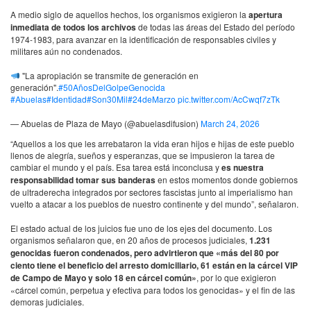
A medio siglo de aquellos hechos, los organismos exigieron la
apertura
inmediata de todos los archivos
de todas las áreas del Estado del período
1974-1983, para avanzar en la identificación de responsables civiles y
militares aún no condenados.
"La apropiación se transmite de generación en
generación".
#50AñosDelGolpeGenocida
#Abuelas
#Identidad
#Son30Mil
#24deMarzo
pic.twitter.com/AcCwqf7zTk
— Abuelas de Plaza de Mayo (@abuelasdifusion)
March 24, 2026
“Aquellos a los que les arrebataron la vida eran hijos e hijas de este pueblo
llenos de alegría, sueños y esperanzas, que se impusieron la tarea de
cambiar el mundo y el país. Esa tarea está inconclusa y
es nuestra
responsabilidad tomar sus banderas
en estos momentos donde gobiernos
de ultraderecha integrados por sectores fascistas junto al imperialismo han
vuelto a atacar a los pueblos de nuestro continente y del mundo”, señalaron.
El estado actual de los juicios fue uno de los ejes del documento. Los
organismos señalaron que, en 20 años de procesos judiciales,
1.231
genocidas fueron condenados, pero advirtieron que «más del 80 por
ciento tiene el beneficio del arresto domiciliario, 61 están en la cárcel VIP
de Campo de Mayo y solo 18 en cárcel común»
, por lo que exigieron
«cárcel común, perpetua y efectiva para todos los genocidas» y el fin de las
demoras judiciales.