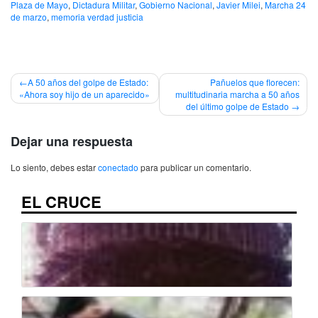
Plaza de Mayo
,
Dictadura Militar
,
Gobierno Nacional
,
Javier Milei
,
Marcha 24
de marzo
,
memoria verdad justicia
Navegación
A 50 años del golpe de Estado:
Pañuelos que florecen:
«Ahora soy hijo de un aparecido»
multitudinaria marcha a 50 años
de
del último golpe de Estado
entradas
Dejar una respuesta
Lo siento, debes estar
conectado
para publicar un comentario.
EL CRUCE