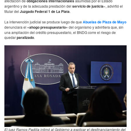
afectación de
obligaciones internacionales
asumidas por el Estado
argentino y de la adecuada prestación del
servicio de justicia
«, advirtió el
titular del
Juzgado Federal 1 de La Plata
.
La intervención judicial se produce luego de que
Abuelas de Plaza de Mayo
denunciara el
«ahogo presupuestario»
del organismo y advirtiera que, sin
una ampliación del crédito presupuestario, el BNDG corre el riesgo de
quedar
paralizado
.
El juez Ramos Padilla intimó al Gobierno a explicar el desfinanciamiento del