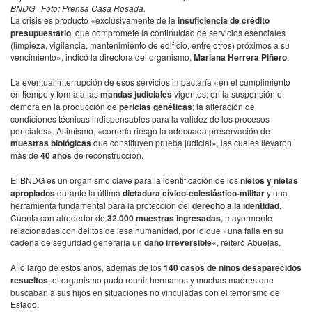
BNDG | Foto: Prensa Casa Rosada.
La crisis es producto «exclusivamente de la
insuficiencia de crédito
presupuestario
, que compromete la continuidad de servicios esenciales
(limpieza, vigilancia, mantenimiento de edificio, entre otros) próximos a su
vencimiento», indicó la directora del organismo,
Mariana Herrera Piñero
.
La eventual interrupción de esos servicios impactaría «en el cumplimiento
en tiempo y forma a las
mandas judiciales
vigentes; en la suspensión o
demora en la producción de
pericias genéticas
; la alteración de
condiciones técnicas indispensables para la validez de los procesos
periciales». Asimismo, «correría riesgo la adecuada preservación de
muestras biológicas
que constituyen prueba judicial», las cuales llevaron
más de
40 años
de reconstrucción.
El BNDG es un organismo clave para la identificación de los
nietos y nietas
apropiados
durante la última
dictadura cívico-eclesiástico-militar
y una
herramienta fundamental para la protección del
derecho a la identidad
.
Cuenta con alrededor de
32.000 muestras ingresadas
, mayormente
relacionadas con delitos de lesa humanidad, por lo que «una falla en su
cadena de seguridad generaría un
daño irreversible
«, reiteró Abuelas.
A lo largo de estos años, además de los
140 casos de niños desaparecidos
resueltos
, el organismo pudo reunir hermanos y muchas madres que
buscaban a sus hijos en situaciones no vinculadas con el terrorismo de
Estado.