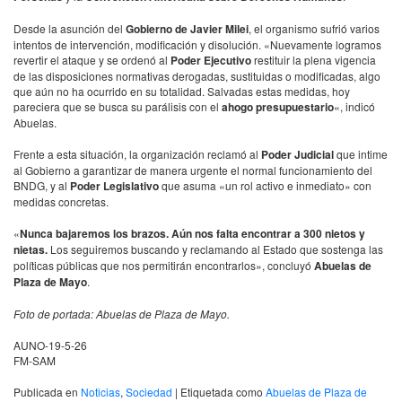
Desde la asunción del
Gobierno de Javier Milei
, el organismo sufrió varios
intentos de intervención, modificación y disolución. «Nuevamente logramos
revertir el ataque y se ordenó al
Poder Ejecutivo
restituir la plena vigencia
de las disposiciones normativas derogadas, sustituidas o modificadas, algo
que aún no ha ocurrido en su totalidad. Salvadas estas medidas, hoy
pareciera que se busca su parálisis con el
ahogo presupuestario
«, indicó
Abuelas.
Frente a esta situación, la organización reclamó al
Poder Judicial
que intime
al Gobierno a garantizar de manera urgente el normal funcionamiento del
BNDG, y al
Poder Legislativo
que asuma «un rol activo e inmediato» con
medidas concretas.
«
Nunca bajaremos los brazos. Aún nos falta encontrar a 300 nietos y
nietas.
Los seguiremos buscando y reclamando al Estado que sostenga las
políticas públicas que nos permitirán encontrarlos», concluyó
Abuelas de
Plaza de Mayo
.
Foto de portada: Abuelas de Plaza de Mayo.
AUNO-19-5-26
FM-SAM
Publicada en
Noticias
,
Sociedad
|
Etiquetada como
Abuelas de Plaza de