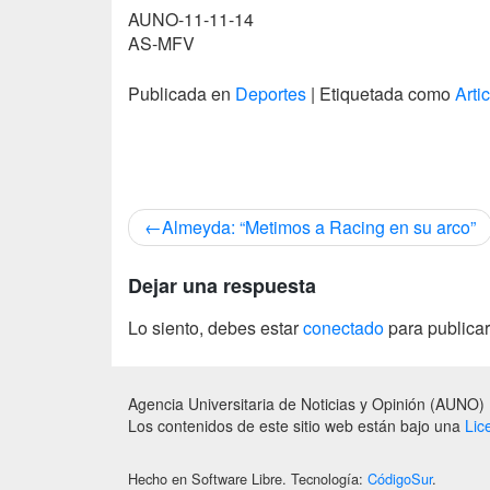
AUNO-11-11-14
AS-MFV
Publicada en
Deportes
|
Etiquetada como
Arti
Navegación
Almeyda: “Metimos a Racing en su arco”
de
entradas
Dejar una respuesta
Lo siento, debes estar
conectado
para publicar
Agencia Universitaria de Noticias y Opinión (AUNO)
Los contenidos de este sitio web están bajo una
Lic
Hecho en Software Libre. Tecnología:
CódigoSur
.