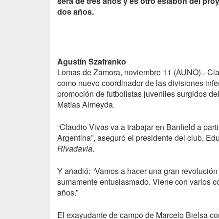
será de tres años y es otro eslabón del pr
dos años.
Agustín Szafranko
Lomas de Zamora, noviembre 11 (
AUNO
).- C
como nuevo coordinador de las divisiones infer
promoción de futbolistas juveniles surgidos del
Matías Almeyda.
“Claudio Vivas va a trabajar en Banfield a par
Argentina”, aseguró el presidente del club, E
Rivadavia
.
Y añadió: “Vamos a hacer una gran revolución e
sumamente entusiasmado. Viene con varios cola
años.”
El exayudante de campo de Marcelo Bielsa com