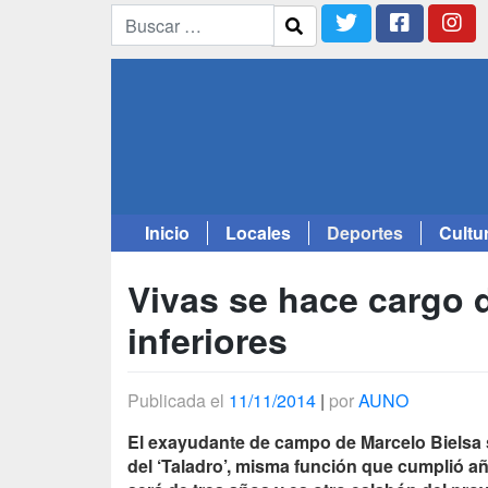
Inicio
Locales
Deportes
Cultu
Saltar
al
Vivas se hace cargo d
contenido
inferiores
Publicada el
11/11/2014
|
por
AUNO
El exayudante de campo de Marcelo Bielsa s
del ‘Taladro’, misma función que cumplió añ