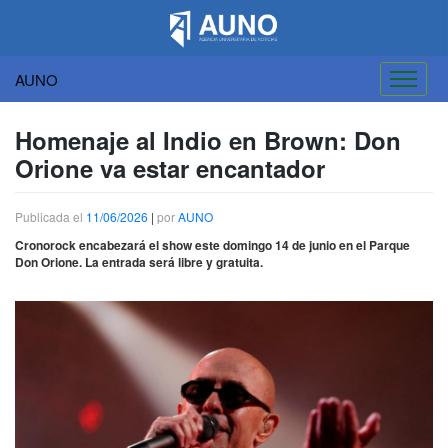
AUNO
Saltar
al
Homenaje al Indio en Brown: Don
contenido
Orione va estar encantador
Publicada el
11/06/2026
|
por
AUNO
Cronorock encabezará el show este domingo 14 de junio en el Parque
Don Orione. La entrada será libre y gratuita.