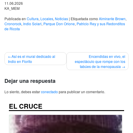
11.06.2026
KA_MEM
Publicada en
Cultura
,
Locales
,
Noticias
|
Etiquetada como
Almirante Brown
,
Cronorock
,
Indio Solari
,
Parque Don Orione
,
Patricio Rey y sus Redonditos
de Ricota
Navegación
Así es el mural dedicado al
Encendidas en vivo, el
Indio en Fiorito
espectáculo que rompe con los
de
tabúes de la menopausia
entradas
Dejar una respuesta
Lo siento, debes estar
conectado
para publicar un comentario.
EL CRUCE