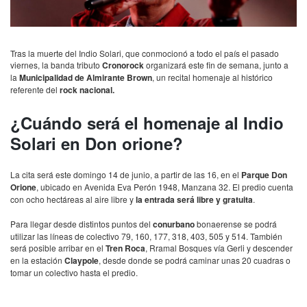
Tras la muerte del Indio Solari, que conmocionó a todo el país el pasado
viernes, la banda tributo
Cronorock
organizará este fin de semana, junto a
la
Municipalidad de Almirante Brown
, un recital homenaje al histórico
referente del
rock nacional.
¿Cuándo será el homenaje al Indio
Solari en Don orione?
La cita será este domingo 14 de junio, a partir de las 16, en el
Parque Don
Orione
, ubicado en Avenida Eva Perón 1948, Manzana 32. El predio cuenta
con ocho hectáreas al aire libre y
la entrada será libre y gratuita
.
Para llegar desde distintos puntos del
conurbano
bonaerense se podrá
utilizar las líneas de colectivo 79, 160, 177, 318, 403, 505 y 514. También
será posible arribar en el
Tren Roca
, Rramal Bosques vía Gerli y descender
en la estación
Claypole
, desde donde se podrá caminar unas 20 cuadras o
tomar un colectivo hasta el predio.