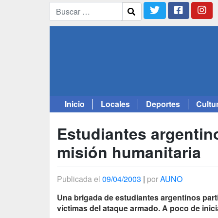
Inicio
Locales
Deportes
Cultu
Saltar
al
Estudiantes argentino
contenido
misión humanitaria
Publicada el
09/04/2003
|
por
AUNO
Una brigada de estudiantes argentinos partir
víctimas del ataque armado. A poco de inic