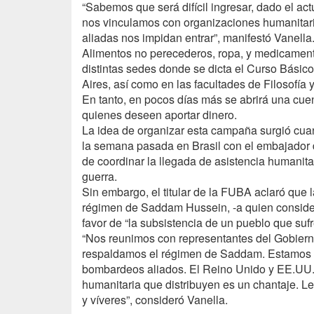
“Sabemos que será difícil ingresar, dado el ac
nos vinculamos con organizaciones humanitaria
aliadas nos impidan entrar”, manifestó Vanella
Alimentos no perecederos, ropa, y medicamento
distintas sedes donde se dicta el Curso Básic
Aires, así como en las facultades de Filosofía y
En tanto, en pocos días más se abrirá una cue
quienes deseen aportar dinero.
La idea de organizar esta campaña surgió cuan
la semana pasada en Brasil con el embajador de
de coordinar la llegada de asistencia humanita
guerra.
Sin embargo, el titular de la
FUBA
aclaró que l
régimen de Saddam Hussein, -a quien conside
favor de “la subsistencia de un pueblo que suf
“Nos reunimos con representantes del Gobierno
respaldamos el régimen de Saddam. Estamos c
bombardeos aliados. El Reino Unido y EE.UU. 
humanitaria que distribuyen es un chantaje. L
y víveres”, consideró Vanella.