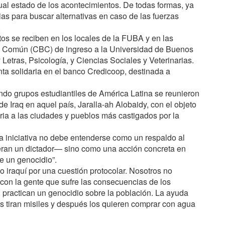
tual estado de los acontecimientos. De todas formas, ya
s para buscar alternativas en caso de las fuerzas
.
s se reciben en los locales de la
FUBA
y en las
o Común (
CBC
) de ingreso a la Universidad de Buenos
 Letras, Psicología, y Ciencias Sociales y Veterinarias.
nta solidaria en el banco Credicoop, destinada a
do grupos estudiantiles de América Latina se reunieron
 Iraq en aquel país, Jaralla-ah Alobaidy, con el objeto
ria a las ciudades y pueblos más castigados por la
a iniciativa no debe entenderse como un respaldo al
ran un dictador— sino como una acción concreta en
re un genocidio”.
 iraquí por una cuestión protocolar. Nosotros no
on la gente que sufre las consecuencias de los
practican un genocidio sobre la población. La ayuda
es tiran misiles y después los quieren comprar con agua