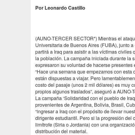
Por Leonardo Castillo
(
AUNO-TERCER
SECTOR*) Mientras el ataque 
Universitaria de Buenos Aires (
FUBA
), junto 
partirá a Iraq para asistir a las víctimas civil
la población. La campaña iniciada durante la
expresaron su voluntad de hacerse presentes 
“Hace una semana que empezamos con esta ca
están dispuestas a viajar. Pero lamentablement
costo del pasaje (unos 2 mil dólares) es muy c
propios algunos traslados”, aseguró a AUNO-Te
La campaña ‘Solidaridad con el pueblo de Iraq’
provenientes de Argentina, Bolivia, Brasil, Cub
“ingresar a Iraq con el propósito de llevar nues
dirigente estudiantil. Pero si la progresión del
limítrofe (Siria o Jordania) con una organizac
distribución del material.