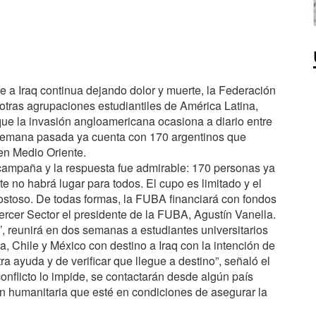
a Iraq continua dejando dolor y muerte, la Federación
a otras agrupaciones estudiantiles de América Latina,
es que la invasión angloamericana ocasiona a diario entre
 semana pasada ya cuenta con 170 argentinos que
en Medio Oriente.
mpaña y la respuesta fue admirable: 170 personas ya
e no habrá lugar para todos. El cupo es limitado y el
ostoso. De todas formas, la
FUBA
financiará con fondos
rcer Sector el presidente de la
FUBA
, Agustín Vanella.
, reunirá en dos semanas a estudiantes universitarios
a, Chile y México con destino a Iraq con la intención de
tra ayuda y de verificar que llegue a destino”, señaló el
 conflicto lo impide, se contactarán desde algún país
ión humanitaria que esté en condiciones de asegurar la