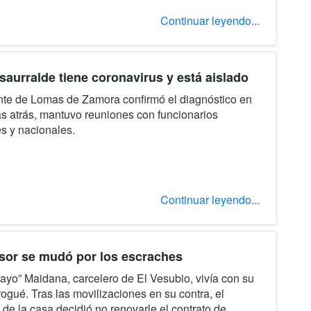
Continuar leyendo...
nsaurralde tiene coronavirus y está aislado
nte de Lomas de Zamora confirmó el diagnóstico en
ías atrás, mantuvo reuniones con funcionarios
es y nacionales.
Continuar leyendo...
sor se mudó por los escraches
ayo” Maidana, carcelero de El Vesubio, vivía con su
rogué. Tras las movilizaciones en su contra, el
o de la casa decidió no renovarle el contrato de