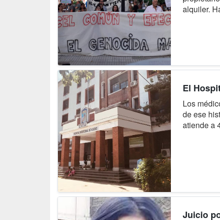
alquiler. 
El Hospi
Los médico
de ese his
atiende a 
Juicio p