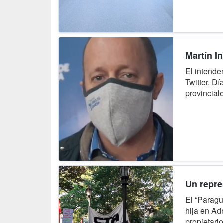
Martín I
El intende
Twitter. D
provincial
Un repre
El “Paragu
hija en Ad
propietari