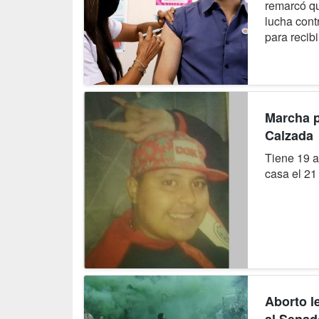
remarcó qu
lucha cont
para recibir
Marcha p
Calzada
Tiene 19 a
casa el 21
Aborto l