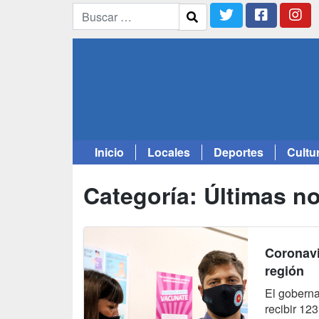
Inicio
Locales
Deportes
Cultu
Saltar
al
Categoría:
Últimas no
contenido
Coronavi
región
El goberna
recibir 12