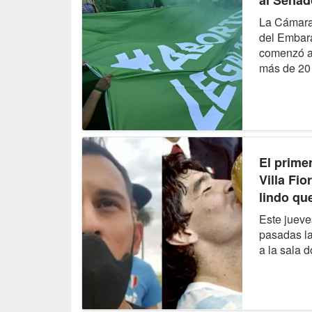
al Senad
La Cámara 
del Embara
comenzó a 
más de 20
El prime
Villa Fio
lindo que
Este jueve
pasadas la
a la sala d