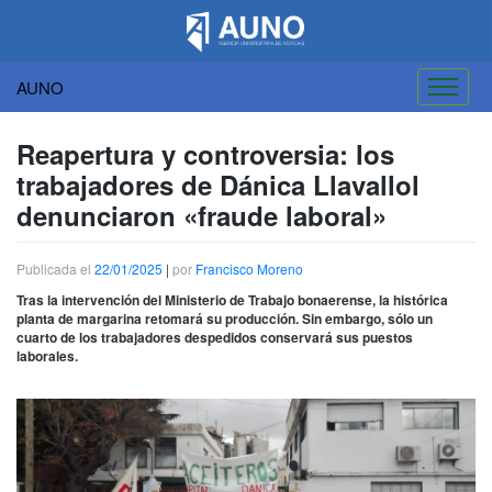
AUNO
Saltar
al
Reapertura y controversia: los
contenido
trabajadores de Dánica Llavallol
denunciaron «fraude laboral»
Publicada el
22/01/2025
|
por
Francisco Moreno
Tras la intervención del Ministerio de Trabajo bonaerense, la histórica
planta de margarina retomará su producción. Sin embargo, sólo un
cuarto de los trabajadores despedidos conservará sus puestos
laborales.