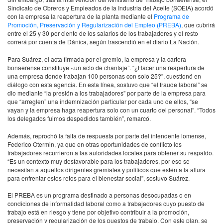
Sindicato de Obreros y Empleados de la Industria del Aceite (SOEIA) acordó
con la empresa la reapertura de la planta mediante el
Programa de
Promoción, Preservación y Regularización del Empleo (PREBA)
, que cubrirá
entre el 25 y 30 por ciento de los salarios de los trabajadores y el resto
correrá por cuenta de Dánica, según trascendió en el diario La Nación.
Para Suárez, el acta firmada por el gremio, la empresa y la cartera
bonaerense constituye «un acto de chantaje”. “¿Hacer una reapertura de
una empresa donde trabajan 100 personas con solo 25?”, cuestionó en
diálogo con esta agencia. En esta línea, sostuvo que “el fraude laboral” se
dio mediante “la presión a los trabajadores” por parte de la empresa para
que “arreglen” una indemnización particular por cada uno de ellos, “se
vayan y la empresa haga reapertura solo con un cuarto del personal”. “Todos
los delegados fuimos despedidos también”, remarcó.
Además, reprochó la falta de respuesta por parte del intendente lomense,
Federico Otermin, ya que en otras oportunidades de conflicto los
trabajadores recurrieron a las autoridades locales para obtener su respaldo.
“Es un contexto muy desfavorable para los trabajadores, por eso se
necesitan a aquellos dirigentes gremiales y políticos que estén a la altura
para enfrentar estos retos para el bienestar social”, sostuvo Suárez.
El PREBA es un programa destinado a personas desocupadas o en
condiciones de informalidad laboral como a trabajadores cuyo puesto de
trabajo está en riesgo y tiene por objetivo contribuir a la promoción,
preservación y regularización de los puestos de trabajo. Con este plan, se