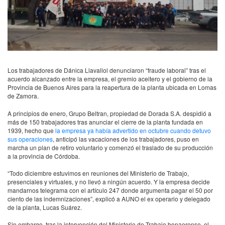
Los trabajadores de Dánica Llavallol denunciaron “fraude laboral” tras el
acuerdo alcanzado entre la empresa, el gremio aceitero y el gobierno de la
Provincia de Buenos Aires para la reapertura de la planta ubicada en Lomas
de Zamora.
A principios de enero, Grupo Beltran, propiedad de Dorada S.A. despidió a
más de 150 trabajadores tras anunciar el cierre de la planta fundada en
1939, hecho que
la empresa ya había advertido en octubre cuando detuvo
sus operaciones
, anticipó las vacaciones de los trabajadores, puso en
marcha un plan de retiro voluntario y comenzó el traslado de su producción
a la provincia de Córdoba.
“Todo diciembre estuvimos en reuniones del Ministerio de Trabajo,
presenciales y virtuales, y no llevó a ningún acuerdo. Y la empresa decide
mandarnos telegrama con el artículo 247 donde argumenta pagar el 50 por
ciento de las indemnizaciones”, explicó a AUNO el ex operario y delegado
de la planta, Lucas Suárez.
Sin embargo, tras la intervención del Ministerio de Trabajo bonaerense, el