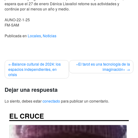
espera que el 27 de enero Dánica Llavallol retome sus actividades y
continúe por al menos un año y medio.
AUNO-22-1-25
FM-SAM
Publicada en
Locales
,
Noticias
Navegación
Balance cultural de 2024: los
«El tarot es una tecnología de la
espacios independientes, en
imaginación»
de
crisis
entradas
Dejar una respuesta
Lo siento, debes estar
conectado
para publicar un comentario.
EL CRUCE