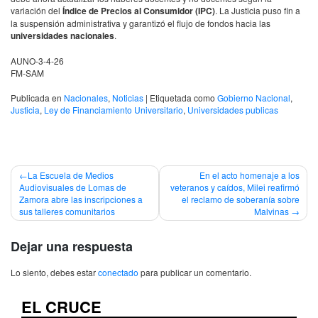
variación del
Índice de Precios al Consumidor (IPC)
. La Justicia puso fin a
la suspensión administrativa y garantizó el flujo de fondos hacia las
universidades nacionales
.
AUNO-3-4-26
FM-SAM
Publicada en
Nacionales
,
Noticias
|
Etiquetada como
Gobierno Nacional
,
Justicia
,
Ley de Financiamiento Universitario
,
Universidades publicas
Navegación
La Escuela de Medios
En el acto homenaje a los
Audiovisuales de Lomas de
veteranos y caídos, Milei reafirmó
de
Zamora abre las inscripciones a
el reclamo de soberanía sobre
sus talleres comunitarios
Malvinas
entradas
Dejar una respuesta
Lo siento, debes estar
conectado
para publicar un comentario.
EL CRUCE