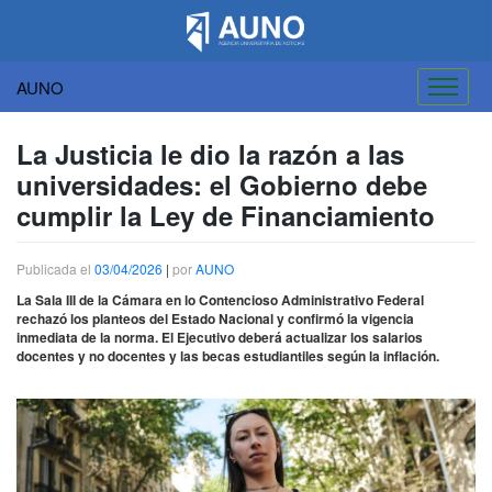
AUNO
Saltar
al
La Justicia le dio la razón a las
contenido
universidades: el Gobierno debe
cumplir la Ley de Financiamiento
Publicada el
03/04/2026
|
por
AUNO
La Sala III de la Cámara en lo Contencioso Administrativo Federal
rechazó los planteos del Estado Nacional y confirmó la vigencia
inmediata de la norma. El Ejecutivo deberá actualizar los salarios
docentes y no docentes y las becas estudiantiles según la inflación.