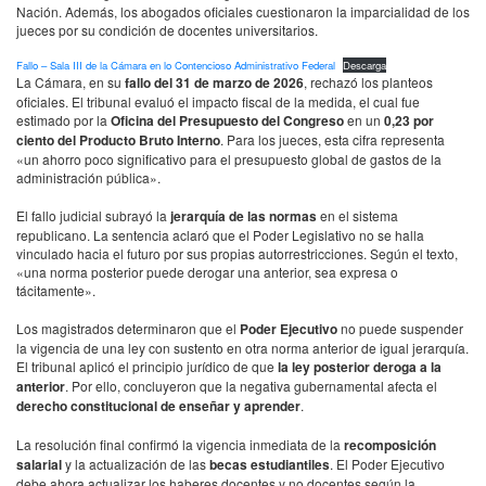
Nación. Además, los abogados oficiales cuestionaron la imparcialidad de los
jueces por su condición de docentes universitarios.
Fallo – Sala III de la Cámara en lo Contencioso Administrativo Federal
Descarga
La Cámara, en su
fallo del 31 de marzo de 2026
, rechazó los planteos
oficiales. El tribunal evaluó el impacto fiscal de la medida, el cual fue
estimado por la
Oficina del Presupuesto del Congreso
en un
0,23 por
ciento del Producto Bruto Interno
. Para los jueces, esta cifra representa
«un ahorro poco significativo para el presupuesto global de gastos de la
administración pública».
El fallo judicial subrayó la
jerarquía de las normas
en el sistema
republicano. La sentencia aclaró que el Poder Legislativo no se halla
vinculado hacia el futuro por sus propias autorrestricciones. Según el texto,
«una norma posterior puede derogar una anterior, sea expresa o
tácitamente».
Los magistrados determinaron que el
Poder Ejecutivo
no puede suspender
la vigencia de una ley con sustento en otra norma anterior de igual jerarquía.
El tribunal aplicó el principio jurídico de que
la ley posterior deroga a la
anterior
. Por ello, concluyeron que la negativa gubernamental afecta el
derecho constitucional de enseñar y aprender
.
La resolución final confirmó la vigencia inmediata de la
recomposición
salarial
y la actualización de las
becas estudiantiles
. El Poder Ejecutivo
debe ahora actualizar los haberes docentes y no docentes según la