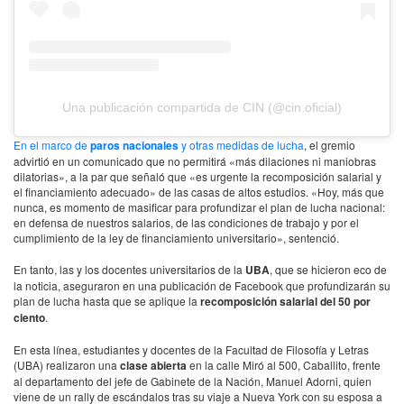
Una publicación compartida de CIN (@cin.oficial)
En el marco de
paros nacionales
y otras medidas de lucha
, el gremio
advirtió en un comunicado que no permitirá «más dilaciones ni maniobras
dilatorias», a la par que señaló que «es urgente la recomposición salarial y
el financiamiento adecuado» de las casas de altos estudios. «Hoy, más que
nunca, es momento de masificar para profundizar el plan de lucha nacional:
en defensa de nuestros salarios, de las condiciones de trabajo y por el
cumplimiento de la ley de financiamiento universitario», sentenció.
En tanto, las y los docentes universitarios de la
UBA
, que se hicieron eco de
la noticia, aseguraron en una publicación de Facebook que profundizarán su
plan de lucha hasta que se aplique la
recomposición salarial del 50 por
ciento
.
En esta línea, estudiantes y docentes de la Facultad de Filosofía y Letras
(UBA) realizaron una
clase abierta
en la calle Miró al 500, Caballito, frente
al departamento del jefe de Gabinete de la Nación, Manuel Adorni, quien
viene de un rally de escándalos tras su viaje a Nueva York con su esposa a