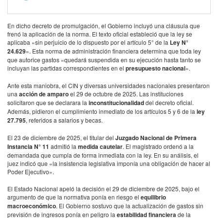
En dicho decreto de promulgación, el Gobierno incluyó una cláusula que
frenó la aplicación de la norma. El texto oficial estableció que la ley se
aplicaba «sin perjuicio de lo dispuesto por el artículo 5° de la
Ley N°
24.629
«. Esta norma de administración financiera determina que toda ley
que autorice gastos «quedará suspendida en su ejecución hasta tanto se
incluyan las partidas correspondientes en el
presupuesto nacional
«.
Ante esta maniobra, el CIN y diversas universidades nacionales presentaron
una
acción de amparo
el 29 de octubre de 2025. Las instituciones
solicitaron que se declarara la
inconstitucionalidad
del decreto oficial.
Además, pidieron el cumplimiento inmediato de los artículos 5 y 6 de la
ley
27.795
, referidos a salarios y becas.
El 23 de diciembre de 2025, el titular del
Juzgado Nacional de Primera
Instancia N° 11
admitió la
medida cautelar
. El magistrado ordenó a la
demandada que cumpla de forma inmediata con la ley. En su análisis, el
juez indicó que «la insistencia legislativa imponía una obligación de hacer al
Poder Ejecutivo».
El Estado Nacional apeló la decisión el 29 de diciembre de 2025, bajo el
argumento de que la normativa ponía en riesgo el
equilibrio
macroeconómico
. El Gobierno sostuvo que la actualización de gastos sin
previsión de ingresos ponía en peligro la
estabilidad financiera
de la