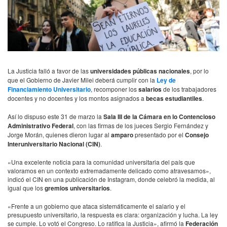
La Justicia falló a favor de las
universidades públicas nacionales
, por lo
que el Gobierno de Javier Milei deberá cumplir con la
Ley de
Financiamiento Universitario
, recomponer los
salarios
de los trabajadores
docentes y no docentes y los montos asignados a
becas estudiantiles
.
Así lo dispuso este 31 de marzo la
Sala III de la Cámara en lo Contencioso
Administrativo Federal
, con las firmas de los jueces Sergio Fernández y
Jorge Morán, quienes dieron lugar al
amparo
presentado por el
Consejo
Interuniversitario Nacional (CIN)
.
«Una excelente noticia para la comunidad universitaria del país que
valoramos en un contexto extremadamente delicado como atravesamos»,
indicó el CIN en una publicación de Instagram, donde celebró la medida, al
igual que los
gremios universitarios
.
«Frente a un gobierno que ataca sistemáticamente el salario y el
presupuesto universitario, la respuesta es clara: organización y lucha. La ley
se cumple. Lo votó el Congreso. Lo ratifica la Justicia», afirmó la
Federación