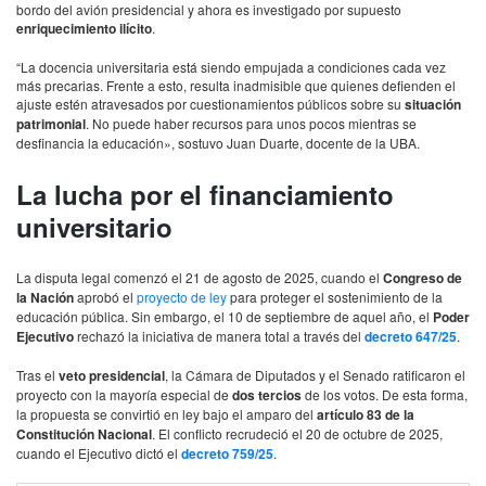
bordo del avión presidencial y ahora es investigado por supuesto
enriquecimiento ilícito
.
“La docencia universitaria está siendo empujada a condiciones cada vez
más precarias. Frente a esto, resulta inadmisible que quienes defienden el
ajuste estén atravesados por cuestionamientos públicos sobre su
situación
patrimonial
. No puede haber recursos para unos pocos mientras se
desfinancia la educación», sostuvo Juan Duarte, docente de la UBA.
La lucha por el financiamiento
universitario
La disputa legal comenzó el 21 de agosto de 2025, cuando el
Congreso de
la Nación
aprobó el
proyecto de ley
para proteger el sostenimiento de la
educación pública. Sin embargo, el 10 de septiembre de aquel año, el
Poder
Ejecutivo
rechazó la iniciativa de manera total a través del
decreto 647/25
.
Tras el
veto presidencial
, la Cámara de Diputados y el Senado ratificaron el
proyecto con la mayoría especial de
dos tercios
de los votos. De esta forma,
la propuesta se convirtió en ley bajo el amparo del
artículo 83 de la
Constitución Nacional
. El conflicto recrudeció el 20 de octubre de 2025,
cuando el Ejecutivo dictó el
decreto 759/25
.