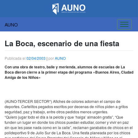
AUNO
Saltar
al
La Boca, escenario de una fiesta
contenido
Publicada el
02/04/2003
|
por
AUNO
Con una obra de teatro, baile y merienda, alumnos de escuelas de La
Boca dieron cierre a la primer etapa del programa «Buenos Aires, Ciudad
Amiga de los Niños»
(
AUNO-TERCER
SECTOR*) Afiches de colores adornan el campo de
deportes. Cartelitos pegados escritos por decenas de niños piden a gritos
seguridad, paz y trabajo, entre otros pedidos menos urgentes.
“Quiero jugar todo el día a la pelota y que ‘haiga’ almacén gratis”, “Que
funden un lugar en donde los chicos puedan estudiar, comer y vivir en paz
sin que les pase nada como en la calle”, reclaman garabatos de chicos en el
polideportivo 9 de Julio Sur de La Boca. Una fiesta planeada por los chicos
que participan del Grupo Promotor del Consejo de Niñas y Niños es el