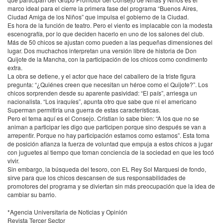
marco ideal para el cierre la primera fase del programa “Buenos Aires,
Ciudad Amiga de los Niños” que impulsa el gobierno de la Ciudad.
Es hora de la función de teatro. Pero el viento es implacable con la modesta
escenografía, por lo que deciden hacerlo en uno de los salones del club.
Más de 50 chicos se ajustan como pueden a las pequeñas dimensiones del
lugar. Dos muchachos interpretan una versión libre de historia de Don
Quijote de la Mancha, con la participación de los chicos como condimento
extra.
La obra se detiene, y el actor que hace del caballero de la triste figura
pregunta: “¿Quiénes creen que necesitan un héroe como el Quijote?”. Los
chicos sorprenden desde su aparente pasividad: “El país”, arriesga un
nacionalista. “Los iraquíes”, apunta otro que sabe que ni el americano
Superman permitiría una guerra de estas características.
Pero el tema aquí es el Consejo. Cristian lo sabe bien: “A los que no se
animan a participar les digo que participen porque sino después se van a
arrepentir. Porque no hay participación estamos como estamos”. Esta toma
de posición afianza la fuerza de voluntad que empuja a estos chicos a jugar
con juguetes al tiempo que toman conciencia de la sociedad en que les tocó
vivir.
Sin embargo, la búsqueda del tesoro, con EL Rey Sol Marquesi de fondo,
sirve para que los chicos descansen de sus responsabilidades de
promotores del programa y se diviertan sin más preocupación que la idea de
cambiar su barrio.
*Agencia Universitaria de Noticias y Opinión
Revista Tercer Sector