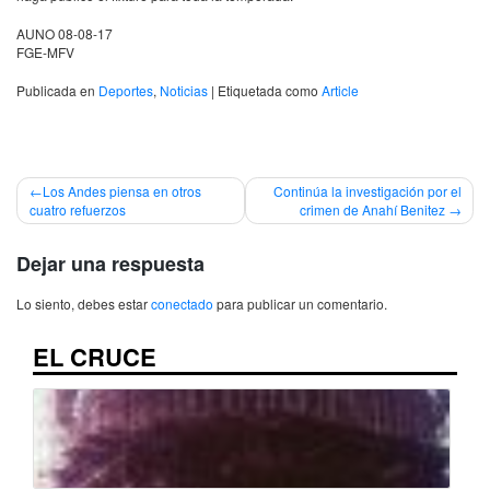
AUNO
08-08-17
FGE-MFV
Publicada en
Deportes
,
Noticias
|
Etiquetada como
Article
Navegación
Los Andes piensa en otros
Continúa la investigación por el
cuatro refuerzos
crimen de Anahí Benitez
de
entradas
Dejar una respuesta
Lo siento, debes estar
conectado
para publicar un comentario.
EL CRUCE