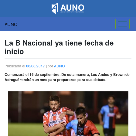
AUNO
Saltar
al
La B Nacional ya tiene fecha de
contenido
inicio
Publicada el
08/08/2017
|
por
AUNO
Comenzará el 16 de septiembre. De esta manera, Los Andes y Brown de
Adrogué tendrán un mes para prepararse para sus debuts.