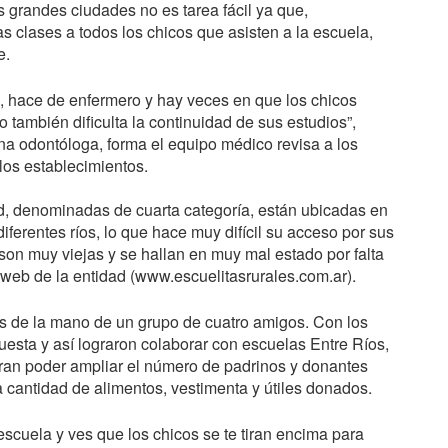
 grandes ciudades no es tarea fácil ya que,
s clases a todos los chicos que asisten a la escuela,
e.
a, hace de enfermero y hay veces en que los chicos
o también dificulta la continuidad de sus estudios”,
una odontóloga, forma el equipo médico revisa a los
 los establecimientos.
ad, denominadas de cuarta categoría, están ubicadas en
ferentes ríos, lo que hace muy difícil su acceso por sus
son muy viejas y se hallan en muy mal estado por falta
web de la entidad (www.escuelitasrurales.com.ar).
s de la mano de un grupo de cuatro amigos. Con los
uesta y así lograron colaborar con escuelas Entre Ríos,
ran poder ampliar el número de padrinos y donantes
 cantidad de alimentos, vestimenta y útiles donados.
escuela y ves que los chicos se te tiran encima para