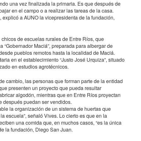
ando una vez finalizada la primaria. Es que después de
bajar en el campo o a realizar las tareas de la casa.
 explicó a
AUNO
la vicepresidenta de la fundación,
chicos de escuelas rurales de Entre Ríos, que
ca “Gobernador Maciá”, preparada para albergar de
desde pueblos remotos hasta la localidad de Maciá.
aria en el establecimiento “Justo José Urquiza”, situado
izado en estudios agrotécnicos.
 de cambio, las personas que forman parte de la entidad
 que presenten un proyecto que pueda resultar
abricar algodón, mientras que en Entre Ríos proyectan
que después puedan ser vendidos.
ble la organización de un sistema de huertas que
la escuela”, señaló Vives. Lo cierto es que en la
reciben una comida que, en muchos casos, “es la única
 de la fundación, Diego San Juan.