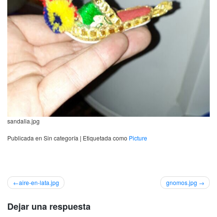
sandalia.jpg
Publicada en Sin categoría
|
Etiquetada como
Picture
Navegación
aire-en-lata.jpg
gnomos.jpg
de
Dejar una respuesta
entradas