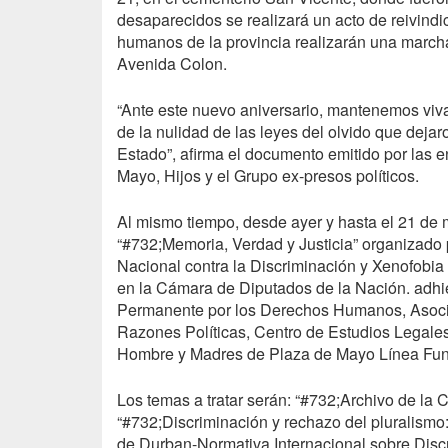
desaparecidos se realizará un acto de reivind
humanos de la provincia realizarán una march
Avenida Colon.
“Ante este nuevo aniversario, mantenemos viva 
de la nulidad de las leyes del olvido que dejar
Estado”, afirma el documento emitido por las 
Mayo, Hijos y el Grupo ex-presos políticos.
Al mismo tiempo, desde ayer y hasta el 21 de m
“#732;Memoria, Verdad y Justicia” organizado 
Nacional contra la Discriminación y Xenofobia 
en la Cámara de Diputados de la Nación. adhi
Permanente por los Derechos Humanos, Asoci
Razones Políticas, Centro de Estudios Legales
Hombre y Madres de Plaza de Mayo Línea Fun
Los temas a tratar serán: “#732;Archivo de l
“#732;Discriminación y rechazo del pluralism
de Durban-Normativa Internacional sobre Disc