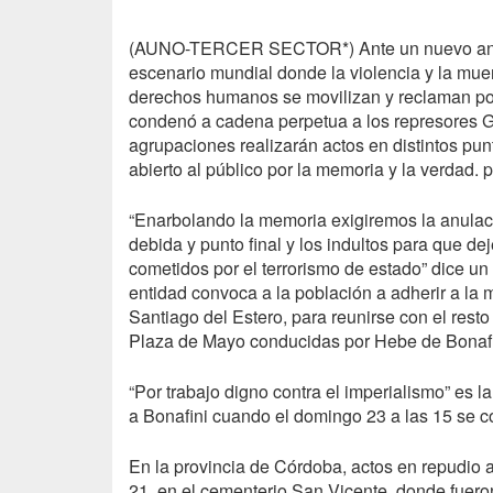
(
AUNO-TERCER
SECTOR*) Ante un nuevo aniv
escenario mundial donde la violencia y la mue
derechos humanos se movilizan y reclaman por ju
condenó a cadena perpetua a los represores G
agrupaciones realizarán actos en distintos pun
abierto al público por la memoria y la verdad.
“Enarbolando la memoria exigiremos la anulaci
debida y punto final y los indultos para que d
cometidos por el terrorismo de estado” dice 
entidad convoca a la población a adherir a la 
Santiago del Estero, para reunirse con el res
Plaza de Mayo conducidas por Hebe de Bonafi
“Por trabajo digno contra el imperialismo” e
a Bonafini cuando el domingo 23 a las 15 se 
En la provincia de Córdoba, actos en repudio a
21, en el cementerio San Vicente, donde fuer