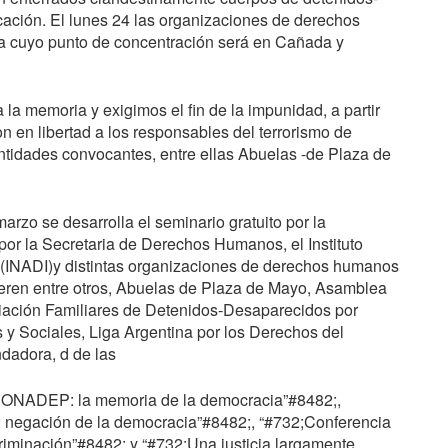
icación. El lunes 24 las organizaciones de derechos
a cuyo punto de concentración será en Cañada y
la memoria y exigimos el fin de la impunidad, a partir
on en libertad a los responsables del terrorismo de
entidades convocantes, entre ellas Abuelas -de Plaza de
arzo se desarrolla el seminario gratuito por la
por la Secretaria de Derechos Humanos, el Instituto
(
INADI
)y distintas organizaciones de derechos humanos
eren entre otros, Abuelas de Plaza de Mayo, Asamblea
ación Familiares de Detenidos-Desaparecidos por
 y Sociales, Liga Argentina por los Derechos del
dadora, d de las
a CONADEP: la memoria de la democracia”#8482;,
o: negación de la democracia”#8482;, “#732;Conferencia
riminación”#8482; y “#732;Una justicia largamente