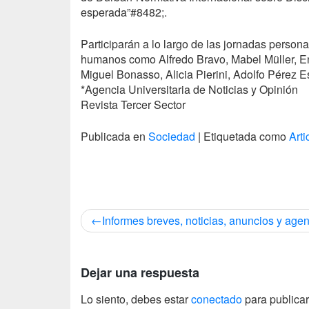
esperada”#8482;.
Participarán a lo largo de las jornadas person
humanos como Alfredo Bravo, Mabel Müller, E
Miguel Bonasso, Alicia Pierini, Adolfo Pérez E
*Agencia Universitaria de Noticias y Opinión
Revista Tercer Sector
Publicada en
Sociedad
|
Etiquetada como
Arti
Navegación
Informes breves, noticias, anuncios y age
de
entradas
Dejar una respuesta
Lo siento, debes estar
conectado
para publicar