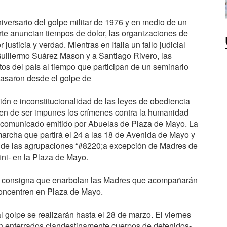
ersario del golpe militar de 1976 y en medio de un
rte anuncian tiempos de dolor, las organizaciones de
sticia y verdad. Mientras en Italia un fallo judicial
uillermo Suárez Mason y a Santiago Rivero, las
tos del país al tiempo que participan de un seminario
 pasaron desde el golpe de
ón e inconstitucionalidad de las leyes de obediencia
ejen de ser impunes los crímenes contra la humanidad
un comunicado emitido por Abuelas de Plaza de Mayo. La
marcha que partirá el 24 a las 18 de Avenida de Mayo y
to de las agrupaciones “#8220;a excepción de Madres de
ni- en la Plaza de Mayo.
s la consigna que enarbolan las Madres que acompañarán
concentren en Plaza de Mayo.
l golpe se realizarán hasta el 28 de marzo. El viernes
on enterrados clandestinamente cuerpos de detenidos-