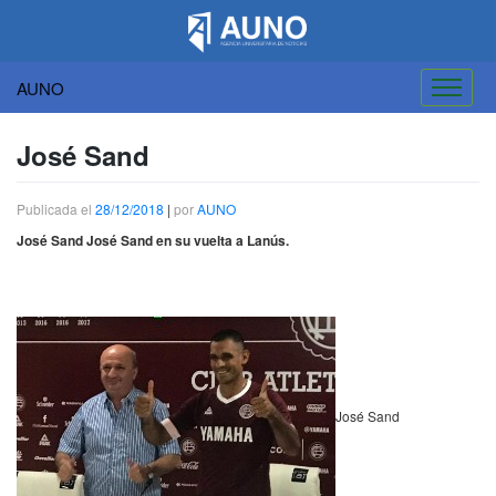
AUNO
Saltar
al
José Sand
contenido
Publicada el
28/12/2018
|
por
AUNO
José Sand José Sand en su vuelta a Lanús.
José Sand