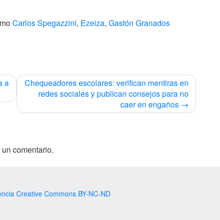
como
Carlos Spegazzini
,
Ezeiza
,
Gastón Granados
a a
Chequeadores escolares: verifican mentiras en
redes sociales y publican consejos para no
caer en engaños
 un comentario.
encia Creative Commons BY-NC-ND