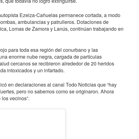
s, que todavía no logró extinguirse.
 autopista Ezeiza-Cañuelas permanece cortada, a modo
obombas, ambulancias y patrulleros. Dotaciones de
ica, Lomas de Zamora y Lanús, continúan trabajando en
rojo para toda esa región del conurbano y las
 una enorme nube negra, cargada de partículas
salud cercanos se recibieron alrededor de 20 heridos
a intoxicados y un infartado.
icó en declaraciones al canal Todo Noticias que “hay
fuertes, pero no sabemos como se originaron. Ahora
 los vecinos”.