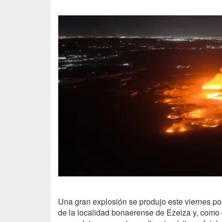
Una gran explosión se produjo este viernes po
de la localidad bonaerense de Ezeiza y, como 