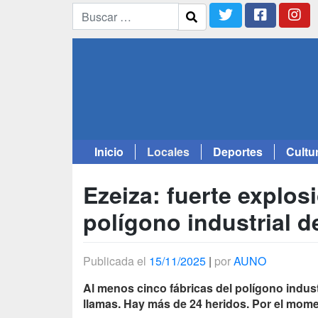
Inicio
Locales
Deportes
Cultu
Saltar
al
Ezeiza: fuerte explos
contenido
polígono industrial d
Publicada el
15/11/2025
|
por
AUNO
Al menos cinco fábricas del polígono indust
llamas. Hay más de 24 heridos. Por el mom