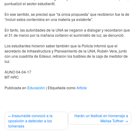
puntualizó el sector estudiantil.
En ese sentido, se precisó que “la única propuesta” que recibieron fue la de
“incluir estos contenidos en una materia ya existente”.
En tanto, las autoridades de la
UNA
se negaron a dialogar y recordaron que
el 31 de marzo por la mañana cortaron el suministro de luz, se denunció.
Los estudiantes hicieron saber también que la Policía informó que el
secretario de Infraestructura y Planeamiento de la
UNA
, Rubén Vera, junto
con una cuadrilla de Edesur, retiraron los fusibles de la caja de medidor de
luz.
AUNO
04-04-17
MT
HRC
Publicada en
Educación
|
Etiquetada como
Article
Navegación
Insaurralde convocó a la
Harán un festival en homenaje a
oposición a defender a los
Melisa Tuffner
de
lomenses
entradas