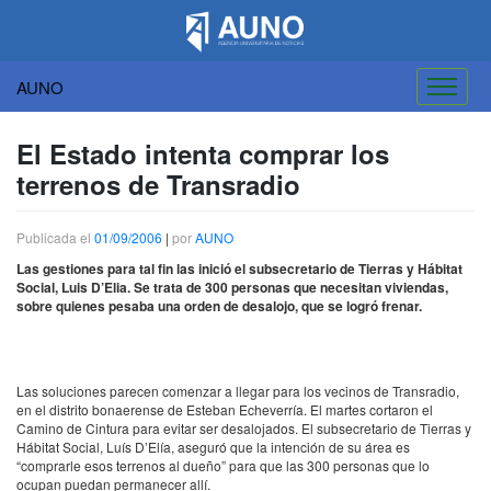
AUNO
Saltar
al
El Estado intenta comprar los
contenido
terrenos de Transradio
Publicada el
01/09/2006
|
por
AUNO
Las gestiones para tal fin las inició el subsecretario de Tierras y Hábitat
Social, Luis D’Elia. Se trata de 300 personas que necesitan viviendas,
sobre quienes pesaba una orden de desalojo, que se logró frenar.
Las soluciones parecen comenzar a llegar para los vecinos de Transradio,
en el distrito bonaerense de Esteban Echeverría. El martes cortaron el
Camino de Cintura para evitar ser desalojados. El subsecretario de Tierras y
Hábitat Social, Luís D’Elía, aseguró que la intención de su área es
“comprarle esos terrenos al dueño” para que las 300 personas que lo
ocupan puedan permanecer allí.