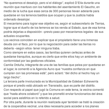
“No queremos el desalojo, pero sí el diálogo”, explicó D’Elía durante una
reunión que mantuvo con los habitantes del asentamiento El Gaucho, en
medio de la lucha que esas cerca de 300 personas llevan adelante para
quedarse en los terrenos baldíos que ocupan y que la Justicia había
ordenado desalojar.
El mecanismo para lograr ese objetivo es, según el subsecretario de Tierras,
lograr que el dueño de los terrenos se los venda al Estado, que de esa forma
podría dejarlas a disposición –previo paso por mecanismos legales- de sus
actuales ocupantes.
Los vecinos coinciden en explicar que el propietario tiene una inmensa
deuda con el fisco, por lo que la negociación para ceder las tierras no
debería –según ellos- tener ninguna traba.
Como siempre en estos casos, las familias quieren certezas antes de
quedarse tranquilos, aunque es cierto que entre ellos hay un ambiente de
conformidad por las gestiones oficiales.
Camila Orduña, integrante de una de las familias que pelea por quedarse en
el lugar, le comentó a la Agencia Auno que “nuestra confianza en que
cumplan con las promesas está”, pero aclaró: “del dicho al hecho hay un
largo trecho”.
La tercera parte involucrada es la Municipalidad de Esteban Echeverría
porque el predio está ubicado en Transradio, que es parte del distrito.
Con respecto al papel que jugó la Comuna en este tema, la vecina comentó
que “hasta ahora colaboró” y que les prometió enviar funcionarios del área
social para asistirlos en lo referido a salud.
Por otra parte, durante la reunión realizada ayer también se trató la creación
de la cooperativa vecinal, una idea necesaria para acceder a los planes