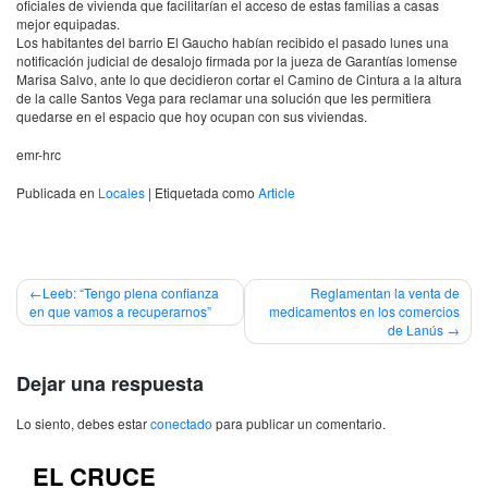
oficiales de vivienda que facilitarían el acceso de estas familias a casas
mejor equipadas.
Los habitantes del barrio El Gaucho habían recibido el pasado lunes una
notificación judicial de desalojo firmada por la jueza de Garantías lomense
Marisa Salvo, ante lo que decidieron cortar el Camino de Cintura a la altura
de la calle Santos Vega para reclamar una solución que les permitiera
quedarse en el espacio que hoy ocupan con sus viviendas.
emr-hrc
Publicada en
Locales
|
Etiquetada como
Article
Navegación
Leeb: “Tengo plena confianza
Reglamentan la venta de
en que vamos a recuperarnos”
medicamentos en los comercios
de
de Lanús
entradas
Dejar una respuesta
Lo siento, debes estar
conectado
para publicar un comentario.
EL CRUCE