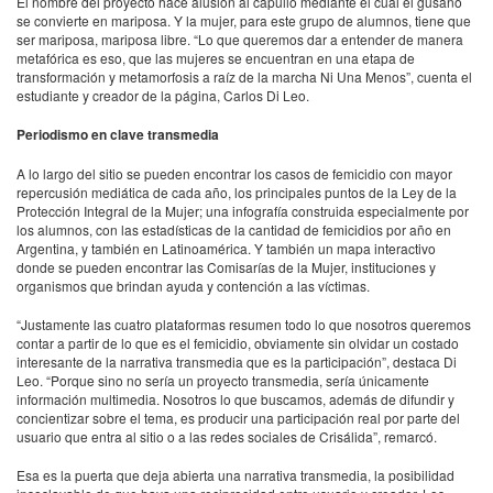
El nombre del proyecto hace alusión al capullo mediante el cual el gusano
se convierte en mariposa. Y la mujer, para este grupo de alumnos, tiene que
ser mariposa, mariposa libre. “Lo que queremos dar a entender de manera
metafórica es eso, que las mujeres se encuentran en una etapa de
transformación y metamorfosis a raíz de la marcha Ni Una Menos”, cuenta el
estudiante y creador de la página, Carlos Di Leo.
Periodismo en clave transmedia
A lo largo del sitio se pueden encontrar los casos de femicidio con mayor
repercusión mediática de cada año, los principales puntos de la Ley de la
Protección Integral de la Mujer; una infografía construida especialmente por
los alumnos, con las estadísticas de la cantidad de femicidios por año en
Argentina, y también en Latinoamérica. Y también un mapa interactivo
donde se pueden encontrar las Comisarías de la Mujer, instituciones y
organismos que brindan ayuda y contención a las víctimas.
“Justamente las cuatro plataformas resumen todo lo que nosotros queremos
contar a partir de lo que es el femicidio, obviamente sin olvidar un costado
interesante de la narrativa transmedia que es la participación”, destaca Di
Leo. “Porque sino no sería un proyecto transmedia, sería únicamente
información multimedia. Nosotros lo que buscamos, además de difundir y
concientizar sobre el tema, es producir una participación real por parte del
usuario que entra al sitio o a las redes sociales de Crisálida”, remarcó.
Esa es la puerta que deja abierta una narrativa transmedia, la posibilidad