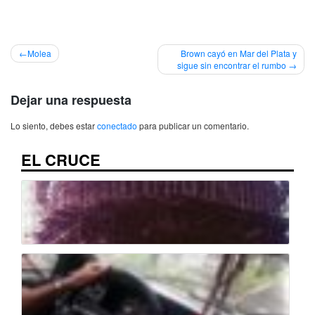
Navegación
Molea
Brown cayó en Mar del Plata y
sigue sin encontrar el rumbo
de
entradas
Dejar una respuesta
Lo siento, debes estar
conectado
para publicar un comentario.
EL CRUCE