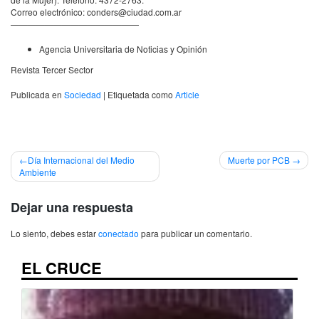
Correo electrónico: conders@ciudad.com.ar
———————————————
Agencia Universitaria de Noticias y Opinión
Revista Tercer Sector
Publicada en
Sociedad
|
Etiquetada como
Article
Navegación
Día Internacional del Medio
Muerte por PCB
Ambiente
de
entradas
Dejar una respuesta
Lo siento, debes estar
conectado
para publicar un comentario.
EL CRUCE