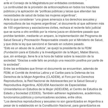
ante el Consejo de la Magistratura por entidades cordobesas.
La continuidad de la provisión de anticonceptivos en todos los hospitales
públicos y la aplicación de “políticas públicas y laicas que atiendan las
necesidades de salud de todas las mujeres argentinas”,
Ante lo que consideran “una grave amenaza a los derechos sexuales y
reproductivos de las mujeres argentinas”, el documento al que adhieren más
de 100 organismos y asociaciones civiles, rechaza el reciente fallo judicial
que se suma a otro emitido por la misma jueza en diciembre pasado que
prohibe también, mediante un amparo, la implementación del Programa de
Salud Sexual y Procreación Responsable creado por el Ministerio de Salud,
y que dicta la ley que sancionó el Senado en octubre pasado.
“Esto es un abuso de la Justicia”, se quejó la presidenta de la
FEIM
(Fundación para el Estudio y la Investigación de la Mujer), Mabel Bianco,
que, sin embargo, tiene fe a la hora de hablar sobre la reacción de la
sociedad: “Gracias a este fallo se produjo una reacción positiva por parte de
la sociedad”.
Entre las entidades que firman el documento se encuentran, además de
FEIM
, el Comité de América Latina y el Caribe para la Defensa de los
Derechos de la Mujer-Argentina (
CLADEM
), el Foro por los Derechos
Reproductivos, la Red Nacional de Adolescentes por la Salud Sexual y
Reproductiva-Argentina,
ADEUEM
Asociación de Especialistas
Universitarios en Estudios de la Mujer (
ADEUEM
), el Centro de Estudios de
Estado y Sociedad (
CEDES
). También adhieren legisladores, académicos,
funcionarios públicos y comunicadores sociales, entre otros.
“Los derechos reproductivos y sexuales no son garantizados en Argentina a
pesar de lo establecido en la Constitución Nacional, para garantizarlos es