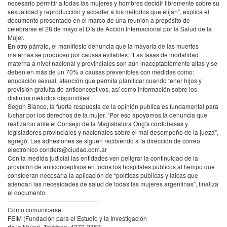
necesario permitir a todas las mujeres y hombres decidir libremente sobre su
sexualidad y reproducción y acceder a los métodos que elijan”, explica el
documento presentado en el marco de una reunión a propósito de
celebrarse el 28 de mayo el Día de Acción Internacional por la Salud de la
Mujer.
En otro párrafo, el manifiesto denuncia que la mayoría de las muertes
maternas se producen por causas evitables: “Las tasas de mortalidad
materna a nivel nacional y provinciales son aún inaceptablemente altas y se
deben en más de un 70% a causas prevenibles con medidas como:
educación sexual, atención que permita planificar cuando tener hijos y
provisión gratuita de anticonceptivos, así como información sobre los
distintos métodos disponibles”.
Según Bianco, la fuerte respuesta de la opinión publica es fundamental para
luchar por los derechos de la mujer. “Por eso apoyamos la denuncia que
realizaron ante el Consejo de la Magistratura Ong’s cordobesas y
legisladores provinciales y nacionales sobre el mal desempeño de la jueza”,
agregó. Las adhesiones se siguen recibiendo a la dirección de correo
electrónico conders@ciudad.com.ar
Con la medida judicial las entidades ven peligrar la continuidad de la
provisión de anticonceptivos en todos los hospitales públicos al tiempo que
consideran necesaria la aplicación de “políticas públicas y laicas que
atiendan las necesidades de salud de todas las mujeres argentinas”, finaliza
el documento.
———————————————
Cómo comunicarse:
FEIM
(Fundación para el Estudio y la Investigación
de la Mujer). Teléfono: 4372-2763.