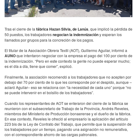
Tras el cierre de la
fábrica Hazan Silvia, de Lanús
, que implicó la pérdida de
50 puestos, los trabajadores
negocian la indemnización
y esperan los
llamados por grupos para la concreción de los pagos.
El titular de la Asociación Obrera Textil (AOT), Guillermo Aguilar, informó a
AUNO
que intentaron negociar con la empresa el pago del 100 por ciento de
la indemnización. “Pero en este contexto la gente no puede esperar mucho;
es el día a día, tiene que comer”, explicó.
Finalmente, la asociación recomendó a los trabajadores que no acepten por
debajo del 70 por ciento de lo que les corresponde por el despido, aunque –
aclaró Aguilar– eso se relaciona con “la necesidad de cada uno” porque “no
se puede intervenir en el bolsillo de los trabajadores”.
Cuando los representantes de AOT se enteraron del cierre de la fábrica se
reunieron con el subsecretario de Trabajo de la Provincia, Andrés Reveles,
miembros del Ministerio de Producción bonaerense y el dueño de la fábrica.
En ese contexto, Reveles le ofreció al empresario la aplicación del artículo
223 bis de la Ley de Contrato del Trabajo, que permite que la suspensión de
los trabajadores por un tiempo, pagando una asignación no remunerativa,
con el correspondiente ahorro de las cargas patronales.