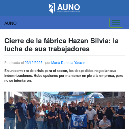
AUNO
Saltar
al
Cierre de la fábrica Hazan Silvia: la
contenido
lucha de sus trabajadores
Publicada el
23/12/2025
|
por
María Daniela Yaccar
En un contexto de crisis para el sector, los despedidos negocian sus
indemnizaciones. Hubo opciones por mantener en pie a la empresa, pero
no se intentaron.