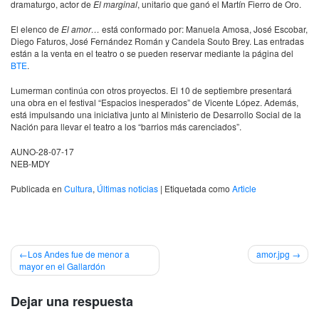
dramaturgo, actor de
El marginal
, unitario que ganó el Martín Fierro de Oro.
El elenco de
El amor…
está conformado por: Manuela Amosa, José Escobar,
Diego Faturos, José Fernández Román y Candela Souto Brey. Las entradas
están a la venta en el teatro o se pueden reservar mediante la página del
BTE
.
Lumerman continúa con otros proyectos. El 10 de septiembre presentará
una obra en el festival “Espacios inesperados” de Vicente López. Además,
está impulsando una iniciativa junto al Ministerio de Desarrollo Social de la
Nación para llevar el teatro a los “barrios más carenciados”.
AUNO-28-07-17
NEB-MDY
Publicada en
Cultura
,
Últimas noticias
|
Etiquetada como
Article
Navegación
Los Andes fue de menor a
amor.jpg
mayor en el Gallardón
de
entradas
Dejar una respuesta