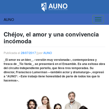
AUNO
Saltar
al
Chéjov, el amor y una convivencia
contenido
incómoda
Publicada el
28/07/2017
|
por
AUNO
_El amor es un bien_, «versión muy versionada», contemporánea y
fresca de _Tío Vania_, se presentará en el Ensamble. Es una exitosa obra
del circuito independiente porteño, que lleva tres temporadas. Su
director, Franscisco Lumerman –-también actor y dramaturgo–, expresó
a *AUNO*: «Este trabajo tiene honestidad de parte de todos los que lo
hacemos».