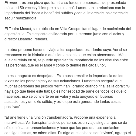
El amor…
es una pieza que transita su tercera temporada, fue presentada
más de 150 veces y “siempre a sala llena”. Lumerman lo relaciona con la
importancia del “boca a boca” del público y con el interés de los actores de
seguir realizándola.
El Teatro Moscú, sala ubicada en Villa Crespo, fue el lugar de nacimiento del
espectáculo. Este espacio es liderado por Lumerman junto con el actor y
director Lisandro Penelas.
La obra propone hacer un viaje a los espectadores adentro suyo. Ver si se
reconocen en la historia o qué sienten con lo que están observando. Más
allá del relato en sí, se puede apreciar “la importancia de los vínculos entre
las personas, qué es el amor y cómo lo demuestra cada uno”.
La escenografía es despojada. Esto busca resaltar la importancia de los
textos de los personajes y de sus actuaciones. Lumerman aseguró que
muchas personas del público “terminan llorando cuando finaliza la obra”: “Si
hay algo que tiene este trabajo es honestidad de parte de todos los que lo
hacemos. Eso se convierte en un valor y está apoyado en buenas
actuaciones y un texto sólido, y es lo que está generando tantas cosas
positivas”.
“El arte tiene una función transformadora. Propone una experiencia
maravillosa. Ver transpirar a cinco personas es un viaje singular que se da
sólo en éstas representaciones y hace que las personas se contacten
consigo mismas, se miren ellas. Es algo que las hace sentir vivas”, agregó el