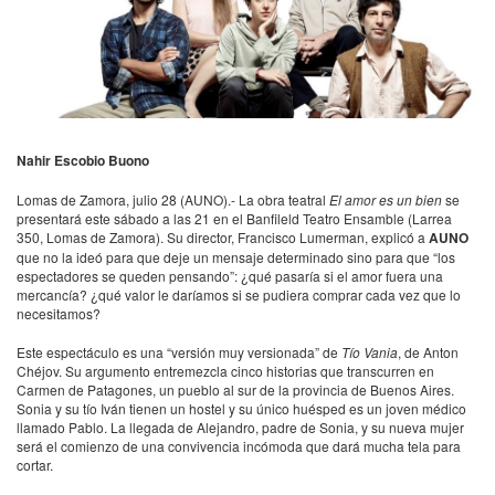
Nahir Escobio Buono
Lomas de Zamora, julio 28 (
AUNO
).- La obra teatral
El amor es un bien
se
presentará este sábado a las 21 en el Banfileld Teatro Ensamble (Larrea
350, Lomas de Zamora). Su director, Francisco Lumerman, explicó a
AUNO
que no la ideó para que deje un mensaje determinado sino para que “los
espectadores se queden pensando”: ¿qué pasaría si el amor fuera una
mercancía? ¿qué valor le daríamos si se pudiera comprar cada vez que lo
necesitamos?
Este espectáculo es una “versión muy versionada” de
Tío Vania
, de Anton
Chéjov. Su argumento entremezcla cinco historias que transcurren en
Carmen de Patagones, un pueblo al sur de la provincia de Buenos Aires.
Sonia y su tío Iván tienen un hostel y su único huésped es un joven médico
llamado Pablo. La llegada de Alejandro, padre de Sonia, y su nueva mujer
será el comienzo de una convivencia incómoda que dará mucha tela para
cortar.