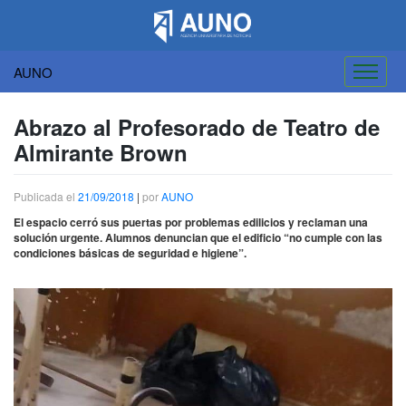
AUNO
Saltar
al
Abrazo al Profesorado de Teatro de
contenido
Almirante Brown
Publicada el
21/09/2018
|
por
AUNO
El espacio cerró sus puertas por problemas edilicios y reclaman una
solución urgente. Alumnos denuncian que el edificio “no cumple con las
condiciones básicas de seguridad e higiene”.