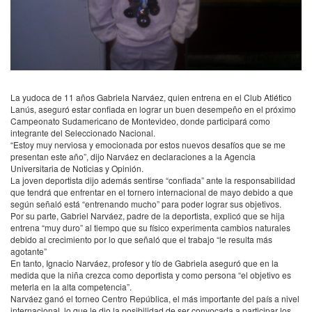
La yudoca de 11 años Gabriela Narváez, quien entrena en el Club Atlético
Lanús, aseguró estar confiada en lograr un buen desempeño en el próximo
Campeonato Sudamericano de Montevideo, donde participará como
integrante del Seleccionado Nacional.
“Estoy muy nerviosa y emocionada por estos nuevos desafíos que se me
presentan este año”, dijo Narváez en declaraciones a la Agencia
Universitaria de Noticias y Opinión.
La joven deportista dijo además sentirse “confiada” ante la responsabilidad
que tendrá que enfrentar en el tornero internacional de mayo debido a que
según señaló está “entrenando mucho” para poder lograr sus objetivos.
Por su parte, Gabriel Narváez, padre de la deportista, explicó que se hija
entrena “muy duro” al tiempo que su físico experimenta cambios naturales
debido al crecimiento por lo que señaló que el trabajo “le resulta más
agotante”
En tanto, Ignacio Narváez, profesor y tío de Gabriela aseguró que en la
medida que la niña crezca como deportista y como persona “el objetivo es
meterla en la alta competencia”.
Narváez ganó el torneo Centro República, el más importante del país a nivel
internacional, lo que le dio la posibilidad de ser convocada a participar los