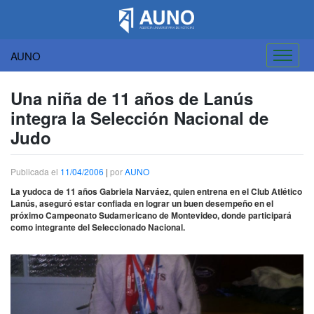
AUNO
Saltar
al
Una niña de 11 años de Lanús
contenido
integra la Selección Nacional de
Judo
Publicada el
11/04/2006
|
por
AUNO
La yudoca de 11 años Gabriela Narváez, quien entrena en el Club Atlético
Lanús, aseguró estar confiada en lograr un buen desempeño en el
próximo Campeonato Sudamericano de Montevideo, donde participará
como integrante del Seleccionado Nacional.