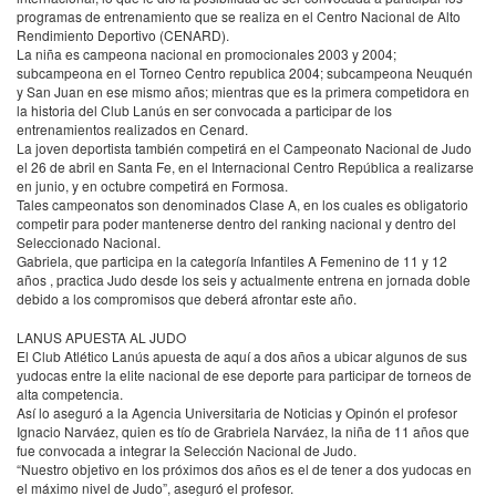
programas de entrenamiento que se realiza en el Centro Nacional de Alto
Rendimiento Deportivo (
CENARD
).
La niña es campeona nacional en promocionales 2003 y 2004;
subcampeona en el Torneo Centro republica 2004; subcampeona Neuquén
y San Juan en ese mismo años; mientras que es la primera competidora en
la historia del Club Lanús en ser convocada a participar de los
entrenamientos realizados en Cenard.
La joven deportista también competirá en el Campeonato Nacional de Judo
el 26 de abril en Santa Fe, en el Internacional Centro República a realizarse
en junio, y en octubre competirá en Formosa.
Tales campeonatos son denominados Clase A, en los cuales es obligatorio
competir para poder mantenerse dentro del ranking nacional y dentro del
Seleccionado Nacional.
Gabriela, que participa en la categoría Infantiles A Femenino de 11 y 12
años , practica Judo desde los seis y actualmente entrena en jornada doble
debido a los compromisos que deberá afrontar este año.
LANUS
APUESTA
AL
JUDO
El Club Atlético Lanús apuesta de aquí a dos años a ubicar algunos de sus
yudocas entre la elite nacional de ese deporte para participar de torneos de
alta competencia.
Así lo aseguró a la Agencia Universitaria de Noticias y Opinón el profesor
Ignacio Narváez, quien es tío de Grabriela Narváez, la niña de 11 años que
fue convocada a integrar la Selección Nacional de Judo.
“Nuestro objetivo en los próximos dos años es el de tener a dos yudocas en
el máximo nivel de Judo”, aseguró el profesor.