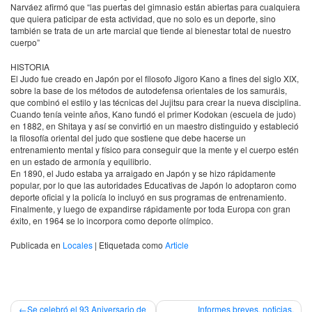
Narváez afirmó que “las puertas del gimnasio están abiertas para cualquiera
que quiera paticipar de esta actividad, que no solo es un deporte, sino
también se trata de un arte marcial que tiende al bienestar total de nuestro
cuerpo”
HISTORIA
El Judo fue creado en Japón por el filosofo Jigoro Kano a fines del siglo
XIX
,
sobre la base de los métodos de autodefensa orientales de los samuráis,
que combinó el estilo y las técnicas del Jujitsu para crear la nueva disciplina.
Cuando tenía veinte años, Kano fundó el primer Kodokan (escuela de judo)
en 1882, en Shitaya y así se convirtió en un maestro distinguido y estableció
la filosofía oriental del judo que sostiene que debe hacerse un
entrenamiento mental y físico para conseguir que la mente y el cuerpo estén
en un estado de armonía y equilibrio.
En 1890, el Judo estaba ya arraigado en Japón y se hizo rápidamente
popular, por lo que las autoridades Educativas de Japón lo adoptaron como
deporte oficial y la policía lo incluyó en sus programas de entrenamiento.
Finalmente, y luego de expandirse rápidamente por toda Europa con gran
éxito, en 1964 se lo incorpora como deporte olímpico.
Publicada en
Locales
|
Etiquetada como
Article
Navegación
Se celebró el 93 Aniversario de
Informes breves, noticias,