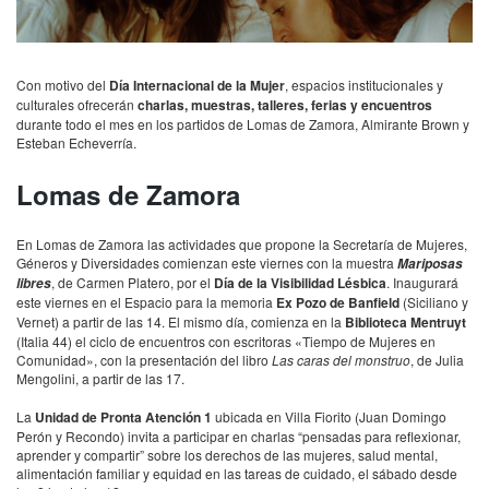
Con motivo del
Día Internacional de la Mujer
, espacios institucionales y
culturales ofrecerán
charlas, muestras, talleres, ferias y encuentros
durante todo el mes en los partidos de Lomas de Zamora, Almirante Brown y
Esteban Echeverría.
Lomas de Zamora
En Lomas de Zamora las actividades que propone la Secretaría de Mujeres,
Géneros y Diversidades comienzan este viernes con la muestra
Mariposas
, de Carmen Platero, por el
Día de la Visibilidad Lésbica
. Inaugurará
libres
este viernes en el Espacio para la memoria
Ex Pozo de Banfield
(Siciliano y
Vernet) a partir de las 14. El mismo día, comienza en la
Biblioteca Mentruyt
(Italia 44) el ciclo de encuentros con escritoras «Tiempo de Mujeres en
Comunidad», con la presentación del libro
Las caras del monstruo
, de Julia
Mengolini, a partir de las 17.
La
Unidad de Pronta Atención 1
ubicada en Villa Fiorito (Juan Domingo
Perón y Recondo) invita a participar en charlas “pensadas para reflexionar,
aprender y compartir” sobre los derechos de las mujeres, salud mental,
alimentación familiar y equidad en las tareas de cuidado, el sábado desde