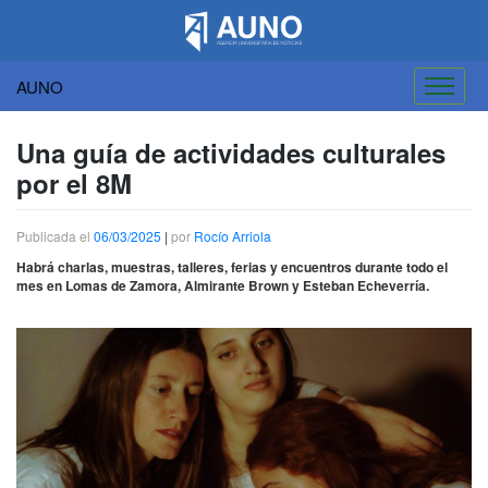
AUNO
Saltar
al
Una guía de actividades culturales
contenido
por el 8M
Publicada el
06/03/2025
|
por
Rocío Arriola
Habrá charlas, muestras, talleres, ferias y encuentros durante todo el
mes en Lomas de Zamora, Almirante Brown y Esteban Echeverría.