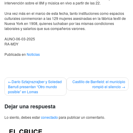
intervención sobre el 8M y música en vivo a partir de las 22.
Una vez más en el marco de esta fecha, tanto instituciones como espacios
culturales conmemoran a las 129 mujeres asesinadas en la fábrica textil de
Nueva York en 1908, quienes luchaban por las mismas condiciones
laborales y salarios que sus compañeros varones.
AUNO-06-03-2025
RA-MDY
Publicada en
Noticias
Navegación
Darío Sztajnszrajber y Soledad
Castillo de Banfield: el municipio
Barruti presentan “Otro mundo
rompió el silencio
de
posible” en Lomas
entradas
Dejar una respuesta
Lo siento, debes estar
conectado
para publicar un comentario.
EL CRUCE