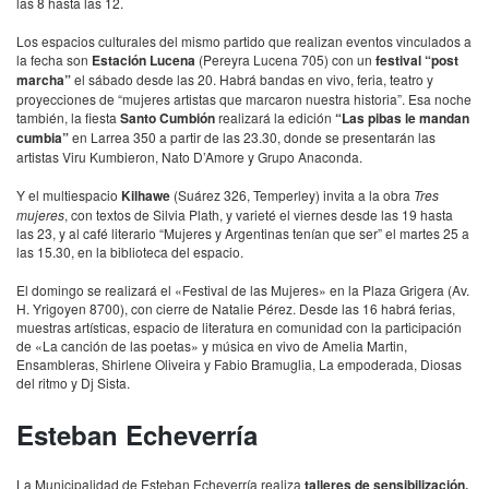
las 8 hasta las 12.
Los espacios culturales del mismo partido que realizan eventos vinculados a
la fecha son
Estación Lucena
(Pereyra Lucena 705) con un
festival “post
marcha”
el sábado desde las 20. Habrá bandas en vivo, feria, teatro y
proyecciones de “mujeres artistas que marcaron nuestra historia”. Esa noche
también, la fiesta
Santo Cumbión
realizará la edición
“Las pibas le mandan
cumbia”
en Larrea 350 a partir de las 23.30, donde se presentarán las
artistas Viru Kumbieron, Nato D’Amore y Grupo Anaconda.
Y el multiespacio
Kilhawe
(Suárez 326, Temperley) invita a la obra
Tres
mujeres
, con textos de Silvia Plath, y varieté el viernes desde las 19 hasta
las 23, y al café literario “Mujeres y Argentinas tenían que ser” el martes 25 a
las 15.30, en la biblioteca del espacio.
El domingo se realizará el «Festival de las Mujeres» en la Plaza Grigera (Av.
H. Yrigoyen 8700), con cierre de Natalie Pérez. Desde las 16 habrá ferias,
muestras artísticas, espacio de literatura en comunidad con la participación
de «La canción de las poetas» y música en vivo de Amelia Martin,
Ensambleras, Shirlene Oliveira y Fabio Bramuglia, La empoderada, Diosas
del ritmo y Dj Sista.
Esteban Echeverría
La Municipalidad de Esteban Echeverría realiza
talleres de sensibilización,