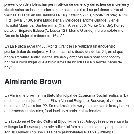
prevención de violencias por motivos de género y derechos de mujeres y
disidencias
en las unidades sanitarias del distrito. Las próximas serán el
viernes a las 10 en las unidades N° 8 (Pizzurno 2740, Monte Grande), N° 16
(Fitz Roy al 3400, entre Magdalena y Mercedes, Monte Grande) y en el
Hospital Municipal Santamarina (Gral. Alvear 350, Monte Grande). Por su
parte, el
Espacio Educa
(V. López 128, Monte Grande) invita a celebrar el
Día de la Mujer el sábado de 16 a 20.
En
La Rueca
(Alvear 483, Monte Grande) se realizará un
encuentro
pluriartístico
de mujeres y disidencias el sábado desde las 21, en el que
habrá literatura, teatro, danza, música y artes visuales para “enaltecer y
honrar a cada mujer que estuvo antes de nosotras y a nuestras pares de
hoy”.
Almirante Brown
En Almirante Brown el
Instituto Municipal de Economía Social
realizará “La
noche de las mujeres” en la Plaza Manuel Belgrano, Burzaco, el viernes
desde las 18 hasta las 22. Se realizarán shows y muestras artísticas y habrá
emprendedoras locales, food trucks y stands institucionales.
El sábado en el
Centro Cultural Bijou
(Mitre 995, Adrogué) se presentará la
milonga La Barunda
para reivindicar “el feminismo con amor y respeto, que
son sus bases” con una clase para principiantes a las 21 y milonga,