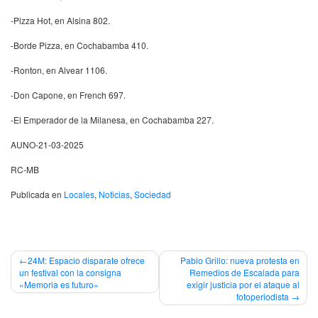
-Pizza Hot, en Alsina 802.
-Borde Pizza, en Cochabamba 410.
-Ronton, en Alvear 1106.
-Don Capone, en French 697.
-El Emperador de la Milanesa, en Cochabamba 227.
AUNO-21-03-2025
RC-MB
Publicada en
Locales
,
Noticias
,
Sociedad
Navegación
24M: Espacio disparate ofrece
Pablo Grillo: nueva protesta en
un festival con la consigna
Remedios de Escalada para
de
«Memoria es futuro»
exigir justicia por el ataque al
fotoperiodista
entradas