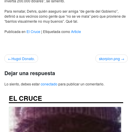
invertía 200.000 dólares”, se lamentó.
Para rematar, Dehrs, quién aseguro ser amiga “de gente del Gobierno”,
definió a sus vecinos como gente que “no se ve mala” pero que proviene de
“barrios visualmente no muy buenos”. Qué tal.
Publicada en
El Cruce
|
Etiquetada como
Article
Navegación
Hugoi Donato.
skorpion.png
de
Dejar una respuesta
entradas
Lo siento, debes estar
conectado
para publicar un comentario.
EL CRUCE