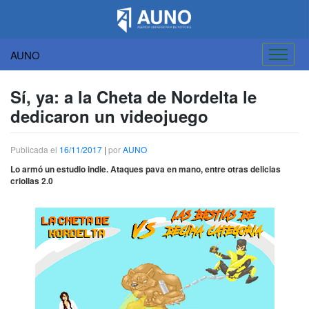
AUNO
Saltar
al
Sí, ya: a la Cheta de Nordelta le
contenido
dedicaron un videojuego
Publicada el
16/11/2017
|
por
AUNO
Lo armó un estudio indie. Ataques pava en mano, entre otras delicias
criollas 2.0