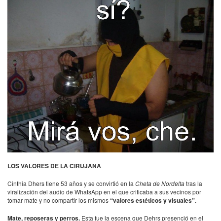
LOS
VALORES
DE LA CIRUJANA
Cinthia Dhers tiene 53 años y se convirtió en la
Cheta de Nordelta
tras la
viralización del audio de WhatsApp en el que criticaba a sus vecinos por
tomar mate y no compartir los mismos
“valores estéticos y visuales”
.
Mate, reposeras y perros.
Esta fue la escena que Dehrs presenció en el